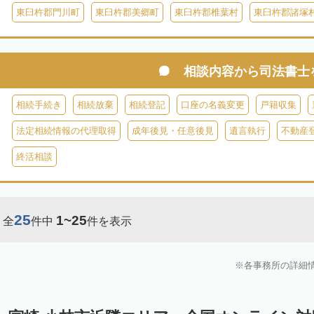
東臼杵郡門川町
東臼杵郡美郷町
東臼杵郡椎葉村
東臼杵郡諸塚
相談内容から
司法書士
相続手続き
相続放棄
相続登記
口座の名義変更
戸籍収集
法定相続情報の代理取得
成年後見・任意後見
遺言執行
不動産
終活相談
25
1~25
全
件中
件を表示
各事務所の詳細