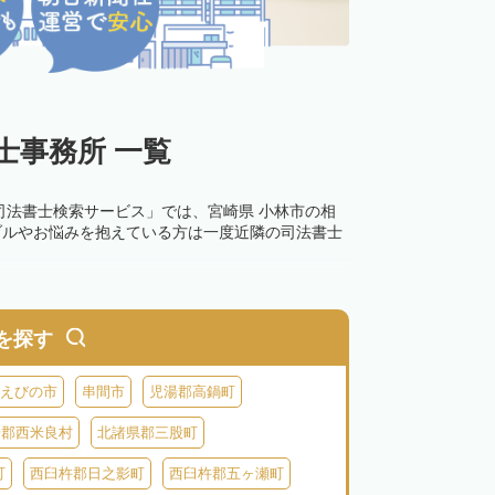
士事務所 一覧
司法書士検索サービス」では、宮崎県 小林市の相
ブルやお悩みを抱えている方は一度近隣の司法書士
0万円以下の過料が科せられるため、速やかな手続
す。その他の相続手続きも任せることが可能です。
を探す
の話し合いがまとまらず登記できない場合は、この
えびの市
串間市
児湯郡高鍋町
湯郡西米良村
北諸県郡三股町
町
西臼杵郡日之影町
西臼杵郡五ヶ瀬町