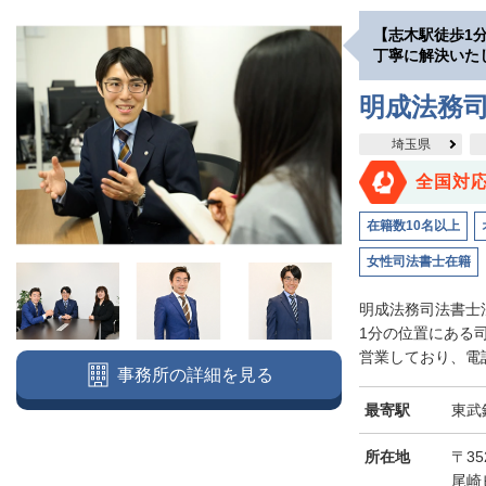
【志木駅徒歩1
丁寧に解決いた
明成法務司
埼玉県
全国対
在籍数10名以上
女性司法書士在籍
明成法務司法書士
1分の位置にある
営業しており、電話
事務所の詳細を見る
最寄駅
東武
所在地
〒3
尾崎