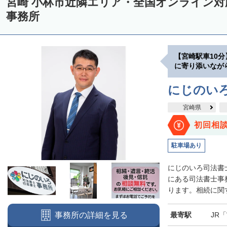
宮崎 小林市近隣エリア・全国オンライン
事務所
【宮崎駅車10
に寄り添いなが
にじのい
宮崎県
初回相
駐車場あり
にじのいろ司法書
にある司法書士事
ります。相続に関す
最寄駅
JR
事務所の詳細を見る