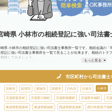
宮崎県 小林市の相続登記に強い司法書
宮崎県 小林市の相続登記に強い司法書士事務所一覧です。相続会議の「
続登記に強い司法書士事務所を一覧で見ることが出来ます。相続のトラ
に相談してみましょう。
もっと見る
2024年4月1日から相続登記が義務化されました。
不動産を相続した場合、相続を知った日から3年以内に登記しないと、1
きが必要です。義務化前の相続も対象となるため注意しましょう。
相続登記は法律で定められており、司法書士に依頼すれば手間を省けま
市区町村から
司法書士
また、義務化に伴い、相続人申告登記制度が創設されました。遺産分割
制度の活用を検討しましょう。司法書士への相談も可能です。
小林市
宮崎市
延岡市
都城市
西都市
日向市
日南市
児湯郡新富町
児湯郡川南町
児湯郡都農町
児湯郡木城町
児
東諸県郡国富町
東諸県郡綾町
西諸県郡高原町
西臼杵郡高千穂