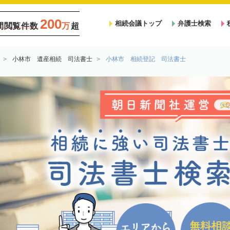
200
相続会議トップ
弁護士検索
間閲覧件数
万
超
小林市 遺産相続 司法書士
小林市 相続登記 司法書士