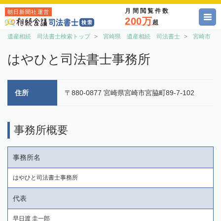
月間閲覧件数
朝日新聞社運営
200万
超
遺産相続 司法書士検索トップ
宮崎県 遺産相続 司法書士
宮崎市 
はやひと司法書士事務所
住所
〒880-0877 宮崎県宮崎市宮脇町89-7-102
事務所概要
事務所名
はやひと司法書士事務所
代表
早日渡 圭一郎