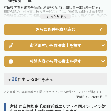
士事務所 一覧
宮崎県 西臼杵郡高千穂町の相続登記に強い司法書士事務所一覧です。
相続会議の「司法書士検索サービス」では、宮崎県 西臼杵郡高千穂町
の相続登記に強い司法書士事務所を一覧で見ることが出来ます。相続の
もっと見る
トラブルやお悩みを抱えている方は一度近隣の司法書士に相談してみま
しょう。
2024年4月1日から相続登記が義務化されました。
さらに条件を絞り込む
不動産を相続した場合、相続を知った日から3年以内に登記しないと、
10万円以下の過料が科せられるため、速やかな手続きが必要です。義務
化前の相続も対象となるため注意しましょう。
相続登記は法律で定められており、司法書士に依頼すれば手間を省けま
す。その他の相続手続きも任せることが可能です。
市区町村から
司法書士を探す
また、義務化に伴い、相続人申告登記制度が創設されました。遺産分割
の話し合いがまとまらず登記できない場合は、この制度の活用を検討し
ましょう。司法書士への相談も可能です。
相談内容から
司法書士を探す
20
1~20
全
件中
件を表示
各事務所の詳細情報とお問い合わせフォームは別ウィンドウで開きます
更新日：2026年8月9日
宮崎 西臼杵郡高千穂町近隣エリア・全国オンライン対