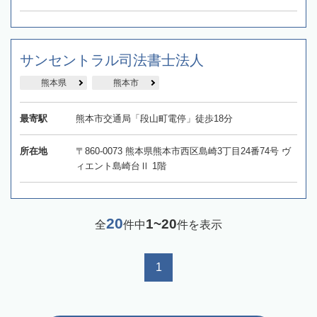
サンセントラル司法書士法人
熊本県
熊本市
最寄駅
熊本市交通局「段山町電停」徒歩18分
所在地
〒860-0073 熊本県熊本市西区島崎3丁目24番74号 ヴ
ィエント島崎台Ⅱ 1階
20
1~20
全
件中
件を表示
1