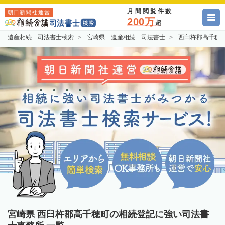
月間閲覧件数
朝日新聞社運営
200万
超
遺産相続 司法書士検索
宮崎県 遺産相続 司法書士
西臼杵郡高千穂
宮崎県 西臼杵郡高千穂町の相続登記に強い司法書