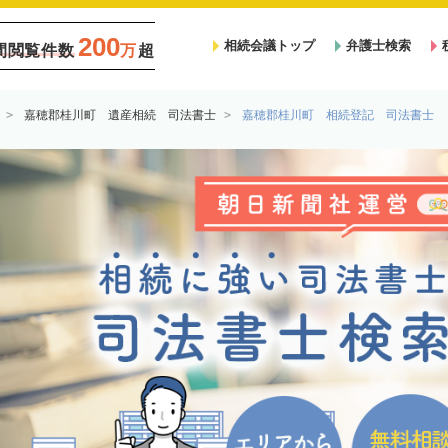
200
相続会議トップ
弁護士検索
間閲覧件数
万
超
嘉穂郡桂川町 遺産相続 司法書士
嘉穂郡桂川町 相続登記 司法書士