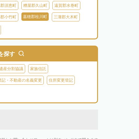
屋郡須恵町
糟屋郡久山町
遠賀郡水巻町
嘉穂郡桂川町
手郡小竹町
三潴郡大木町
田川郡福智町
田川郡川崎町
田川郡香春町
郡苅田町
京都郡みやこ町
築上郡吉富町
を探す
遺産分割協議
家族信託
登記・不動産の名義変更
住所変更登記