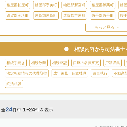
糟屋郡粕屋町
糟屋郡宇美町
糟屋郡新宮町
糟屋郡篠栗町
糟
遠賀郡岡垣町
遠賀郡遠賀町
遠賀郡芦屋町
鞍手郡鞍手町
鞍
八女郡広川町
三井郡大刀洗町
朝倉郡筑前町
朝倉郡東峰村
もっと見る
田川郡添田町
田川郡糸田町
田川郡大任町
田川郡赤村
京都
築上郡築上町
築上郡上毛町
相談内容から
司法書士
相続手続き
相続放棄
相続登記
口座の名義変更
戸籍収集
法定相続情報の代理取得
成年後見・任意後見
遺言執行
不動産
終活相談
24
1~24
全
件中
件を表示