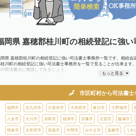
福岡県 嘉穂郡桂川町の相続登記に強い
福岡県 嘉穂郡桂川町の相続登記に強い司法書士事務所一覧です。相続会
郡桂川町の相続登記に強い司法書士事務所を一覧で見ることが出来ます
隣の司法書士に相談してみましょう。
もっと見る
2024年4月1日から相続登記が義務化されました。
不動産を相続した場合、相続を知った日から3年以内に登記しないと、1
きが必要です。義務化前の相続も対象となるため注意しましょう。
相続登記は法律で定められており、司法書士に依頼すれば手間を省けま
市区町村から
司法書士
また、義務化に伴い、相続人申告登記制度が創設されました。遺産分割
制度の活用を検討しましょう。司法書士への相談も可能です。
福岡市
北九州市
久留米市
大牟田市
春日市
大野城市
八女市
大川市
糸島市
福津市
宗像市
古賀市
飯塚市
朝倉市
太宰府市
筑後市
中間市
みやま市
嘉麻市
うき