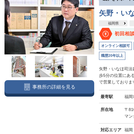
矢野・い
福岡県
初回相
オンライン相談可
職歴20年以上
矢野・いなほ司法
歩5分の位置にあ
で営業しております
事務所の詳細を見る
最寄駅
福岡
所在地
〒81
マン
対応エリア
福岡