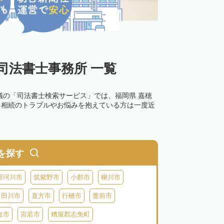
司法書士事務所 一覧
議の「司法書士検索サービス」では、福岡県 嘉穂
。相続のトラブルやお悩みを抱えている方は一度近
0万円以下の過料が科せられるため、速やかな手続
す。その他の相続手続きも任せることが可能です。
を探す
の話し合いがまとまらず登記できない場合は、この
那珂川市
筑紫野市
小郡市
柳川市
田川市
直方市
行橋市
豊前市
は市
宮若市
糟屋郡志免町