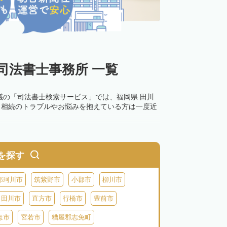
司法書士事務所 一覧
議の「司法書士検索サービス」では、福岡県 田川
。相続のトラブルやお悩みを抱えている方は一度近
0万円以下の過料が科せられるため、速やかな手続
す。その他の相続手続きも任せることが可能です。
を探す
の話し合いがまとまらず登記できない場合は、この
那珂川市
筑紫野市
小郡市
柳川市
田川市
直方市
行橋市
豊前市
は市
宮若市
糟屋郡志免町