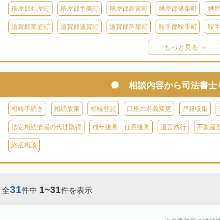
糟屋郡粕屋町
糟屋郡宇美町
糟屋郡新宮町
糟屋郡篠栗町
糟
遠賀郡岡垣町
遠賀郡遠賀町
遠賀郡芦屋町
鞍手郡鞍手町
鞍
田
八女郡広川町
三井郡大刀洗町
朝倉郡筑前町
朝倉郡東峰村
もっと見る
田川郡添田町
田川郡糸田町
田川郡大任町
田川郡赤村
京都
築上郡築上町
築上郡上毛町
相談内容から
司法書士
相続手続き
相続放棄
相続登記
口座の名義変更
戸籍収集
法定相続情報の代理取得
成年後見・任意後見
遺言執行
不動産
終活相談
31
1~31
全
件中
件を表示