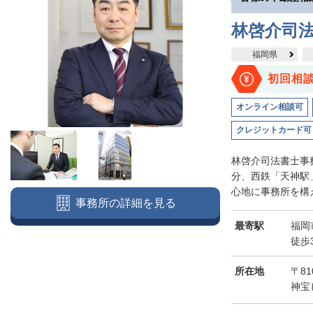
林啓介司
福岡県
初回相
オンライン相談可
クレジットカード可
林啓介司法書士事
分、西鉄「天神駅
心地に事務所を構え
事務所の詳細を見る
最寄駅
福岡
徒歩
所在地
〒81
神宝