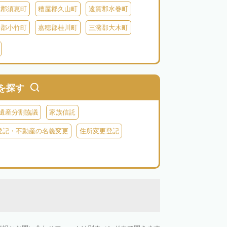
屋郡須恵町
糟屋郡久山町
遠賀郡水巻町
手郡小竹町
嘉穂郡桂川町
三潴郡大木町
川郡福智町
田川郡川崎町
田川郡香春町
郡苅田町
京都郡みやこ町
築上郡吉富町
を探す
遺産分割協議
家族信託
登記・不動産の名義変更
住所変更登記