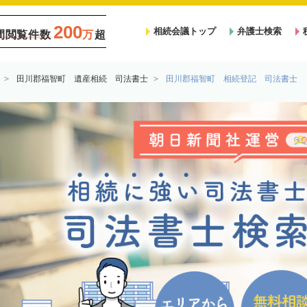
200
相続会議トップ
弁護士検索
間閲覧件数
万
超
田川郡福智町 遺産相続 司法書士
田川郡福智町 相続登記 司法書士