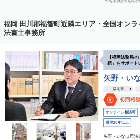
各事務所の詳細
福岡 田川郡福智町近隣エリア・全国オン
法書士事務所
【福岡法務局そ
続」をサポート
矢野・い
福岡県
初回相
オンライン相談可
職歴20年以上
矢野・いなほ司法