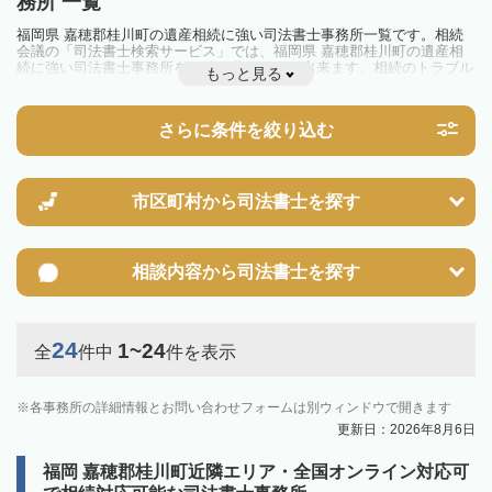
務所 一覧
福岡県 嘉穂郡桂川町の遺産相続に強い司法書士事務所一覧です。相続
会議の「司法書士検索サービス」では、福岡県 嘉穂郡桂川町の遺産相
続に強い司法書士事務所を一覧で見ることが出来ます。相続のトラブル
もっと見る
やお悩みを抱えている方は一度近隣の司法書士に相談してみましょう。
さらに条件を絞り込む
市区町村から
司法書士を探す
相談内容から
司法書士を探す
24
1~24
全
件中
件を表示
各事務所の詳細情報とお問い合わせフォームは別ウィンドウで開きます
更新日：2026年8月6日
福岡 嘉穂郡桂川町近隣エリア・全国オンライン対応可