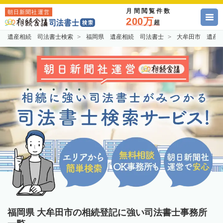
月間閲覧件数
朝日新聞社運営
200万
超
遺産相続 司法書士検索
福岡県 遺産相続 司法書士
大牟田市 遺産
福岡県 大牟田市の相続登記に強い司法書士事務所