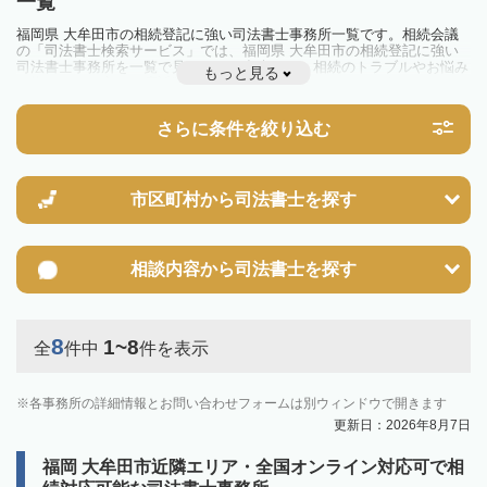
一覧
福岡県 大牟田市の相続登記に強い司法書士事務所一覧です。相続会議
の「司法書士検索サービス」では、福岡県 大牟田市の相続登記に強い
司法書士事務所を一覧で見ることが出来ます。相続のトラブルやお悩み
もっと見る
を抱えている方は一度近隣の司法書士に相談してみましょう。
2024年4月1日から相続登記が義務化されました。
不動産を相続した場合、相続を知った日から3年以内に登記しないと、
さらに条件を絞り込む
10万円以下の過料が科せられるため、速やかな手続きが必要です。義務
化前の相続も対象となるため注意しましょう。
相続登記は法律で定められており、司法書士に依頼すれば手間を省けま
す。その他の相続手続きも任せることが可能です。
また、義務化に伴い、相続人申告登記制度が創設されました。遺産分割
市区町村から
司法書士を探す
の話し合いがまとまらず登記できない場合は、この制度の活用を検討し
ましょう。司法書士への相談も可能です。
相談内容から
司法書士を探す
8
1~8
全
件中
件を表示
各事務所の詳細情報とお問い合わせフォームは別ウィンドウで開きます
更新日：2026年8月7日
福岡 大牟田市近隣エリア・全国オンライン対応可で相