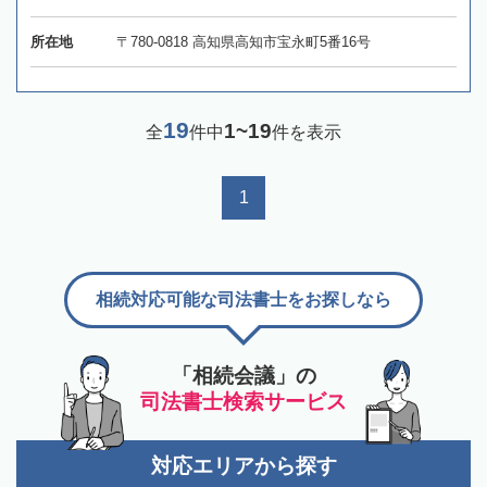
所在地
〒780-0818 高知県高知市宝永町5番16号
19
1~19
全
件中
件を表示
1
相続対応可能な司法書士をお探しなら
「相続会議」の
司法書士検索サービス
対応エリアから探す