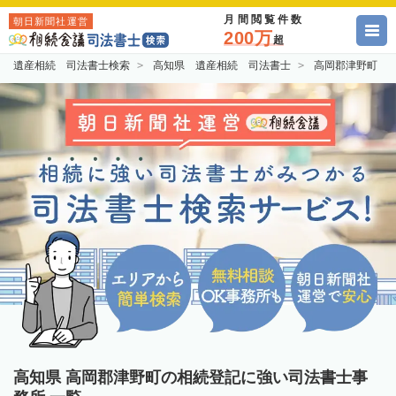
月間閲覧件数
朝日新聞社運営
200万
超
遺産相続 司法書士検索
高知県 遺産相続 司法書士
高岡郡津野町 
高知県 高岡郡津野町の相続登記に強い司法書士事