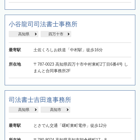
小谷龍司司法書士事務所
高知県
四万十市
最寄駅
土佐くろしお鉄道「中村駅」徒歩16分
所在地
〒787-0023 高知県四万十市中村東町2丁目6番4号 し
まんと合同事務所2F
司法書士吉田進事務所
高知県
高知市
最寄駅
とさでん交通「曙町東町電停」徒歩12分
所在地
〒780-8074 高知県高知市朝倉横町17－8