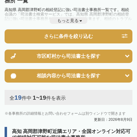
務所 一覧
高知県 高岡郡津野町の相続登記に強い司法書士事務所一覧です。相続
会議の「司法書士検索サービス」では、高知県 高岡郡津野町の相続登
記に強い司法書士事務所を一覧で見ることが出来ます。相続のトラブル
もっと見る
やお悩みを抱えている方は一度近隣の司法書士に相談してみましょう。
2024年4月1日から相続登記が義務化されました。
不動産を相続した場合、相続を知った日から3年以内に登記しないと、
さらに条件を絞り込む
10万円以下の過料が科せられるため、速やかな手続きが必要です。義務
化前の相続も対象となるため注意しましょう。
相続登記は法律で定められており、司法書士に依頼すれば手間を省けま
す。その他の相続手続きも任せることが可能です。
また、義務化に伴い、相続人申告登記制度が創設されました。遺産分割
市区町村から
司法書士を探す
の話し合いがまとまらず登記できない場合は、この制度の活用を検討し
ましょう。司法書士への相談も可能です。
相談内容から
司法書士を探す
19
1~19
全
件中
件を表示
各事務所の詳細情報とお問い合わせフォームは別ウィンドウで開きます
更新日：2026年8月9日
高知 高岡郡津野町近隣エリア・全国オンライン対応可