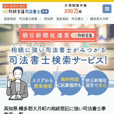
月間閲覧件数
朝日新聞社運営
200万
超
遺産相続 司法書士検索
高知県 遺産相続 司法書士
幡多郡大月町 
高知県 幡多郡大月町の相続登記に強い司法書士事