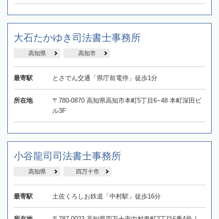
大石たかゆき司法書士事務所
高知県
高知市
最寄駅
とさでん交通「県庁前電停」徒歩1分
所在地
〒780-0870 高知県高知市本町5丁目6−48 本町深田ビ
ル3F
小谷龍司司法書士事務所
高知県
四万十市
最寄駅
土佐くろしお鉄道「中村駅」徒歩16分
所在地
〒787-0023 高知県四万十市中村東町2丁目6番4号 し