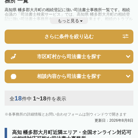
務所 一覧
高知県 幡多郡大月町の相続登記に強い司法書士事務所一覧です。相続
会議の「司法書士検索サービス」では、高知県 幡多郡大月町の相続登
記に強い司法書士事務所を一覧で見ることが出来ます。相続のトラブル
もっと見る
やお悩みを抱えている方は一度近隣の司法書士に相談してみましょう。
2024年4月1日から相続登記が義務化されました。
不動産を相続した場合、相続を知った日から3年以内に登記しないと、
さらに条件を絞り込む
10万円以下の過料が科せられるため、速やかな手続きが必要です。義務
化前の相続も対象となるため注意しましょう。
相続登記は法律で定められており、司法書士に依頼すれば手間を省けま
す。その他の相続手続きも任せることが可能です。
また、義務化に伴い、相続人申告登記制度が創設されました。遺産分割
市区町村から
司法書士を探す
の話し合いがまとまらず登記できない場合は、この制度の活用を検討し
ましょう。司法書士への相談も可能です。
相談内容から
司法書士を探す
18
1~18
全
件中
件を表示
各事務所の詳細情報とお問い合わせフォームは別ウィンドウで開きます
更新日：2026年8月8日
高知 幡多郡大月町近隣エリア・全国オンライン対応可