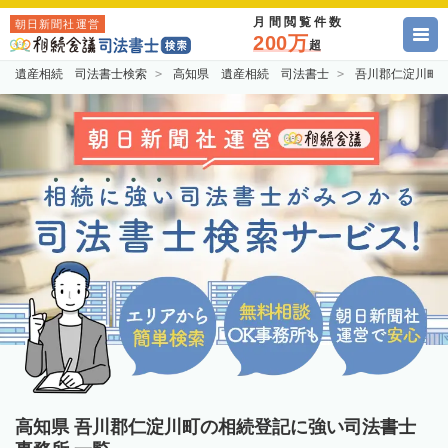
月間閲覧件数
朝日新聞社運営
200万
超
遺産相続 司法書士検索
高知県 遺産相続 司法書士
吾川郡仁淀川町
高知県 吾川郡仁淀川町の相続登記に強い司法書士