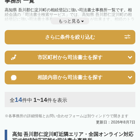
事務所 一覧
高知県 吾川郡仁淀川町の相続登記に強い司法書士事務所一覧です。相
続会議の「司法書士検索サービス」では、高知県 吾川郡仁淀川町の相
続登記に強い司法書士事務所を一覧で見ることが出来ます。相続のトラ
もっと見る
ブルやお悩みを抱えている方は一度近隣の司法書士に相談してみましょ
う。
2024年4月1日から相続登記が義務化されました。
さらに条件を絞り込む
不動産を相続した場合、相続を知った日から3年以内に登記しないと、
10万円以下の過料が科せられるため、速やかな手続きが必要です。義務
化前の相続も対象となるため注意しましょう。
相続登記は法律で定められており、司法書士に依頼すれば手間を省けま
す。その他の相続手続きも任せることが可能です。
市区町村から
司法書士を探す
また、義務化に伴い、相続人申告登記制度が創設されました。遺産分割
の話し合いがまとまらず登記できない場合は、この制度の活用を検討し
ましょう。司法書士への相談も可能です。
相談内容から
司法書士を探す
14
1~14
全
件中
件を表示
各事務所の詳細情報とお問い合わせフォームは別ウィンドウで開きます
更新日：2026年8月7日
高知 吾川郡仁淀川町近隣エリア・全国オンライン対応