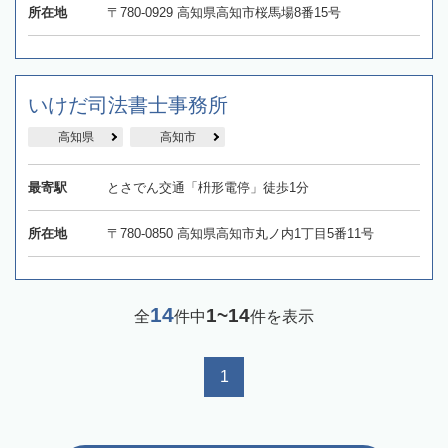
所在地
〒780-0929 高知県高知市桜馬場8番15号
いけだ司法書士事務所
高知県
高知市
最寄駅
とさでん交通「枡形電停」徒歩1分
所在地
〒780-0850 高知県高知市丸ノ内1丁目5番11号
14
1~14
全
件中
件を表示
1