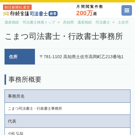
月間閲覧件数
朝日新聞社運営
200万
超
遺産相続 司法書士検索トップ
高知県 遺産相続 司法書士
土佐市 
こまつ司法書士・行政書士事務所
住所
〒781-1102 高知県土佐市高岡町乙213番地1
事務所概要
事務所名
こまつ司法書士・行政書士事務所
代表
小松 弘知