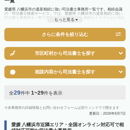
一覧
愛媛県 八幡浜市の遺産相続に強い司法書士事務所一覧です。相続会議
の「司法書士検索サービス」では、愛媛県 八幡浜市の遺産相続に強い
司法書士事務所を一覧で見ることが出来ます。相続のトラブルやお悩み
もっと見る
を抱えている方は一度近隣の司法書士に相談してみましょう。
さらに条件を絞り込む
市区町村から
司法書士を探す
相談内容から
司法書士を探す
29
1~29
全
件中
件を表示
各事務所の詳細情報とお問い合わせフォームは別ウィンドウで開きます
更新日：2026年8月7日
愛媛 八幡浜市近隣エリア・全国オンライン対応可で相