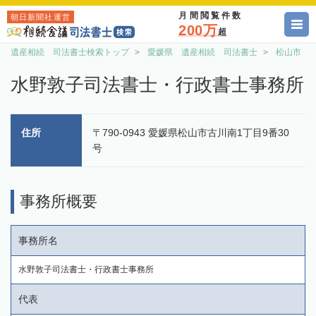
月間閲覧件数
朝日新聞社運営
200万
超
遺産相続 司法書士検索トップ
愛媛県 遺産相続 司法書士
松山市 
水野敦子司法書士・行政書士事務所
住所
〒790-0943 愛媛県松山市古川南1丁目9番30
号
事務所概要
事務所名
水野敦子司法書士・行政書士事務所
代表