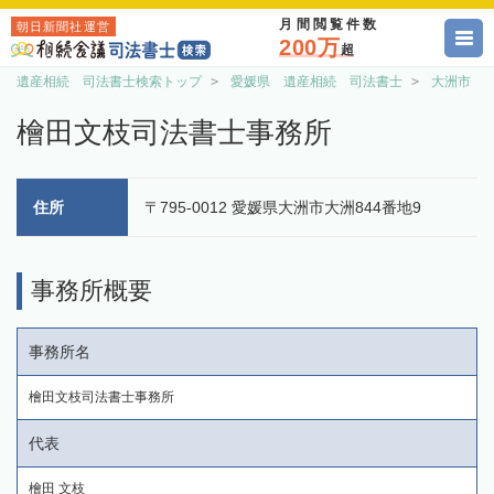
月間閲覧件数
朝日新聞社運営
200万
超
遺産相続 司法書士検索トップ
愛媛県 遺産相続 司法書士
大洲市 
檜田文枝司法書士事務所
住所
〒795-0012 愛媛県大洲市大洲844番地9
事務所概要
事務所名
檜田文枝司法書士事務所
代表
檜田 文枝