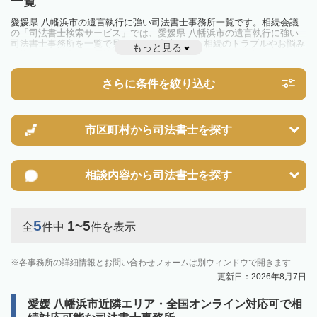
一覧
愛媛県 八幡浜市の遺言執行に強い司法書士事務所一覧です。相続会議
の「司法書士検索サービス」では、愛媛県 八幡浜市の遺言執行に強い
司法書士事務所を一覧で見ることが出来ます。相続のトラブルやお悩み
もっと見る
を抱えている方は一度近隣の司法書士に相談してみましょう。
さらに条件を絞り込む
市区町村から
司法書士を探す
相談内容から
司法書士を探す
5
1~5
全
件中
件を表示
各事務所の詳細情報とお問い合わせフォームは別ウィンドウで開きます
更新日：2026年8月7日
愛媛 八幡浜市近隣エリア・全国オンライン対応可で相