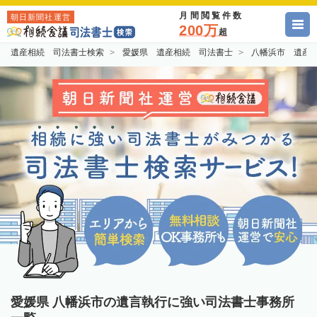
月間閲覧件数
朝日新聞社運営
200万
超
遺産相続 司法書士検索
愛媛県 遺産相続 司法書士
八幡浜市 遺産
愛媛県 八幡浜市の遺言執行に強い司法書士事務所