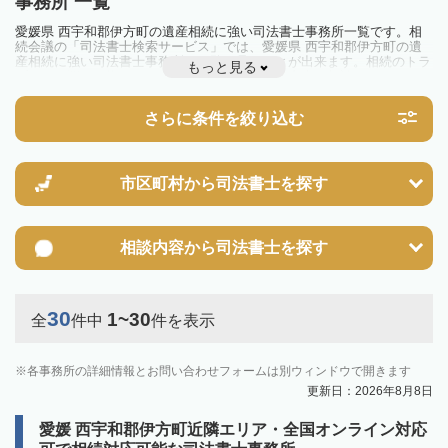
事務所 一覧
愛媛県 西宇和郡伊方町の遺産相続に強い司法書士事務所一覧です。相
続会議の「司法書士検索サービス」では、愛媛県 西宇和郡伊方町の遺
産相続に強い司法書士事務所を一覧で見ることが出来ます。相続のトラ
もっと見る
ブルやお悩みを抱えている方は一度近隣の司法書士に相談してみましょ
う。
さらに条件を絞り込む
市区町村から
司法書士を探す
相談内容から
司法書士を探す
30
1~30
全
件中
件を表示
各事務所の詳細情報とお問い合わせフォームは別ウィンドウで開きます
更新日：2026年8月8日
愛媛 西宇和郡伊方町近隣エリア・全国オンライン対応