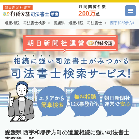
月間閲覧件数
朝日新聞社運営
200万
超
遺産相続 司法書士検索
愛媛県 遺産相続 司法書士
西宇和郡伊方町
愛媛県 西宇和郡伊方町の遺産相続に強い司法書士