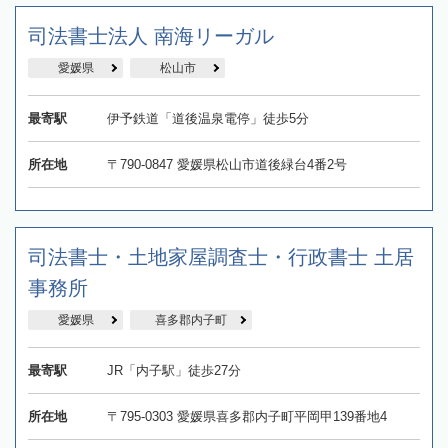
司法書士法人 南海リーガル
愛媛県
松山市
最寄駅
伊予鉄道「道後温泉電停」徒歩5分
所在地
〒790-0847 愛媛県松山市道後緑台4番2号
司法書士・土地家屋調査士・行政書士 土居
事務所
愛媛県
喜多郡内子町
最寄駅
JR「内子駅」徒歩27分
所在地
〒795-0303 愛媛県喜多郡内子町平岡甲139番地4