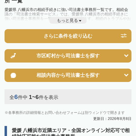
所 一覧
愛媛県 八幡浜市の相続手続きに強い司法書士事務所一覧です。相続会
議の「司法書士検索サービス」では、愛媛県 八幡浜市の相続手続きに
強い司法書士事務所を一覧で見ることが出来ます。相続のトラブルやお
もっと見る
悩みを抱えている方は一度近隣の司法書士に相談してみましょう。
さらに条件を絞り込む
市区町村から
司法書士を探す
相談内容から
司法書士を探す
6
1~6
全
件中
件を表示
各事務所の詳細情報とお問い合わせフォームは別ウィンドウで開きます
更新日：2026年8月8日
愛媛 八幡浜市近隣エリア・全国オンライン対応可で相