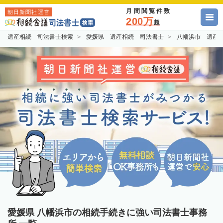
月間閲覧件数
朝日新聞社運営
200万
超
遺産相続 司法書士検索
愛媛県 遺産相続 司法書士
八幡浜市 遺産
愛媛県 八幡浜市の相続手続きに強い司法書士事務