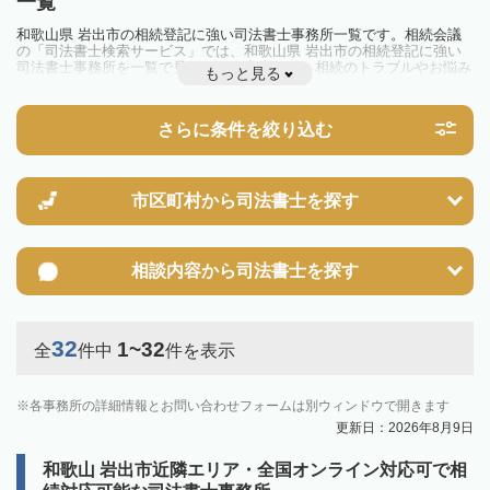
一覧
和歌山県 岩出市の相続登記に強い司法書士事務所一覧です。相続会議
の「司法書士検索サービス」では、和歌山県 岩出市の相続登記に強い
司法書士事務所を一覧で見ることが出来ます。相続のトラブルやお悩み
もっと見る
を抱えている方は一度近隣の司法書士に相談してみましょう。
2024年4月1日から相続登記が義務化されました。
不動産を相続した場合、相続を知った日から3年以内に登記しないと、
さらに条件を絞り込む
10万円以下の過料が科せられるため、速やかな手続きが必要です。義務
化前の相続も対象となるため注意しましょう。
相続登記は法律で定められており、司法書士に依頼すれば手間を省けま
す。その他の相続手続きも任せることが可能です。
また、義務化に伴い、相続人申告登記制度が創設されました。遺産分割
市区町村から
司法書士を探す
の話し合いがまとまらず登記できない場合は、この制度の活用を検討し
ましょう。司法書士への相談も可能です。
相談内容から
司法書士を探す
32
1~32
全
件中
件を表示
各事務所の詳細情報とお問い合わせフォームは別ウィンドウで開きます
更新日：2026年8月9日
和歌山 岩出市近隣エリア・全国オンライン対応可で相