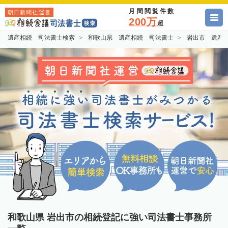
月間閲覧件数
朝日新聞社運営
200万
超
遺産相続 司法書士検索
和歌山県 遺産相続 司法書士
岩出市 遺産
和歌山県 岩出市の相続登記に強い司法書士事務所