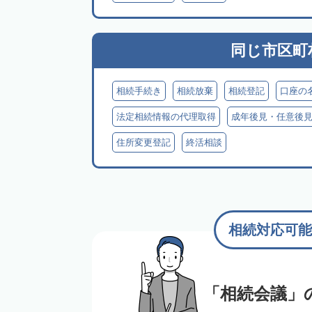
同じ市区町
相続手続き
相続放棄
相続登記
口座の
法定相続情報の代理取得
成年後見・任意後
住所変更登記
終活相談
相続対応可能
「相続会議」