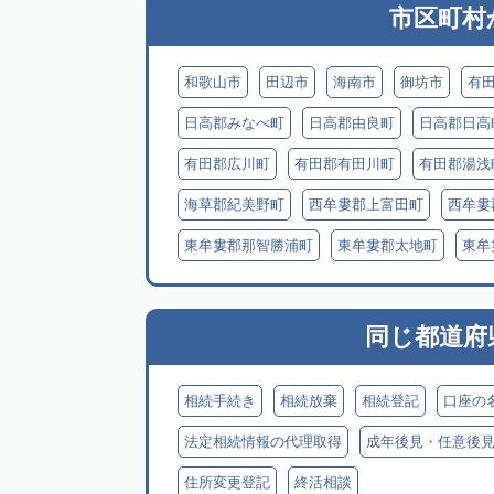
市区町村
和歌山市
田辺市
海南市
御坊市
有
日高郡みなべ町
日高郡由良町
日高郡日高
有田郡広川町
有田郡有田川町
有田郡湯浅
海草郡紀美野町
西牟婁郡上富田町
西牟婁
東牟婁郡那智勝浦町
東牟婁郡太地町
東牟
同じ都道府
相続手続き
相続放棄
相続登記
口座の
法定相続情報の代理取得
成年後見・任意後
住所変更登記
終活相談