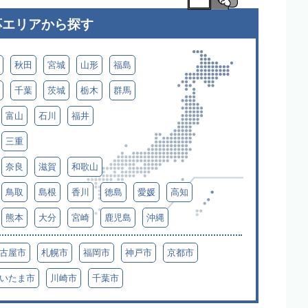
応エリアから探す
秋田
宮城
山形
福島
千葉
茨城
栃木
群馬
富山
石川
福井
三重
奈良
滋賀
和歌山
鳥取
島根
香川
徳島
愛媛
高知
熊本
大分
宮崎
鹿児島
沖縄
古屋市
札幌市
福岡市
神戸市
京都市
いたま市
川崎市
千葉市