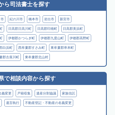
から
司法書士を探す
田市
紀の川市
橋本市
岩出市
新宮市
町
日高郡日高川町
日高郡印南町
日高郡美浜町
町
伊都郡かつらぎ町
伊都郡九度山町
伊都郡高野町
郡白浜町
西牟婁郡すさみ町
東牟婁郡串本町
婁郡古座川町
東牟婁郡北山村
県で
相談内容から探す
名義変更
戸籍収集
遺産分割協議
家族信託
見
遺言執行
不動産登記・不動産の名義変更