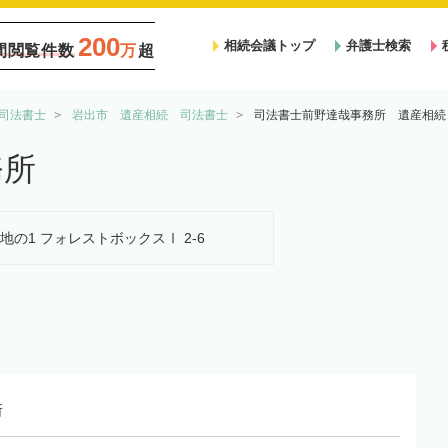
200
相続会議トップ
弁護士検索
間閲覧件数
万
超
司法書士
岩出市 遺産相続 司法書士
司法書士前野達哉事務所 遺産相続
務所
番地の1 フォレストボックスⅠ 2-6
所