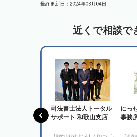
最終更新日：
2024年03月04日
近くで相談で
リジャンス司法
司法書士法人トータル
にっ
務所
サポート 和歌山支店
事務
駅徒歩7分】初めての相
【和歌山駅徒歩4分】皆様に安心
【南森