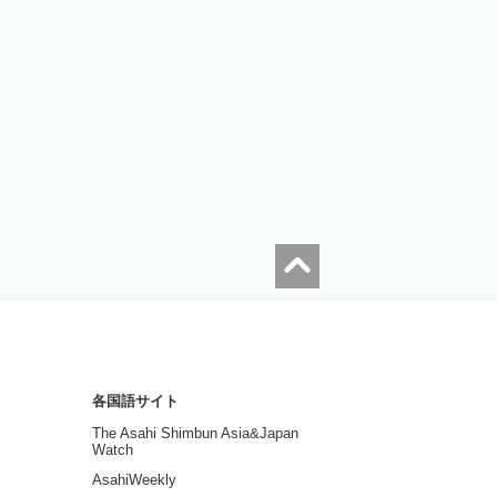
各国語サイト
The Asahi Shimbun Asia&Japan
Watch
AsahiWeekly