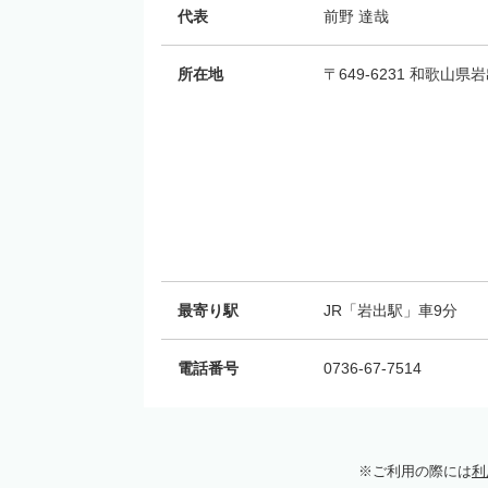
代表
前野 達哉
所在地
〒649-6231 和歌山
最寄り駅
JR「岩出駅」車9分
電話番号
0736-67-7514
ご利用の際には
利