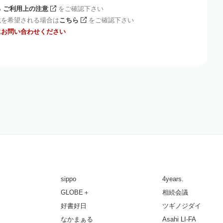
 ご利用上の注意
をご確認下さい
載を希望される場合は
こちら
をご確認下さい
にお問い合わせください
sippo
4years.
GLOBE＋
相続会議
好書好日
ツギノジダイ
なかまぁる
Asahi LI-FA