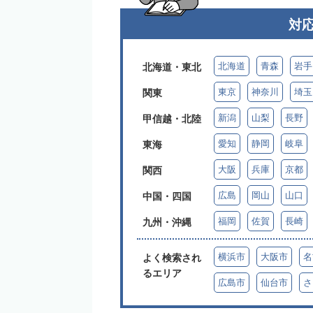
対
北海道
青森
岩手
北海道・東北
東京
神奈川
埼玉
関東
新潟
山梨
長野
甲信越・北陸
愛知
静岡
岐阜
東海
大阪
兵庫
京都
関西
広島
岡山
山口
中国・四国
福岡
佐賀
長崎
九州・沖縄
横浜市
大阪市
名
よく検索され
るエリア
広島市
仙台市
さ