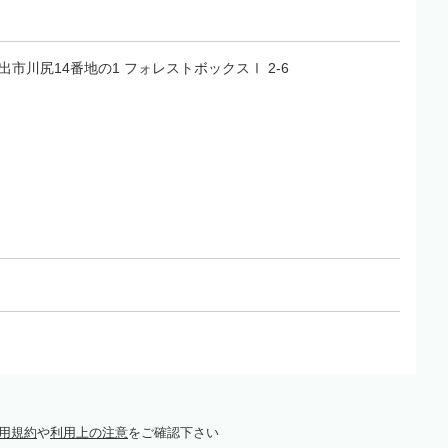
県岩出市川尻14番地の1 フォレストボックスⅠ 2-6
用規約
や
利用上の注意
をご確認下さい