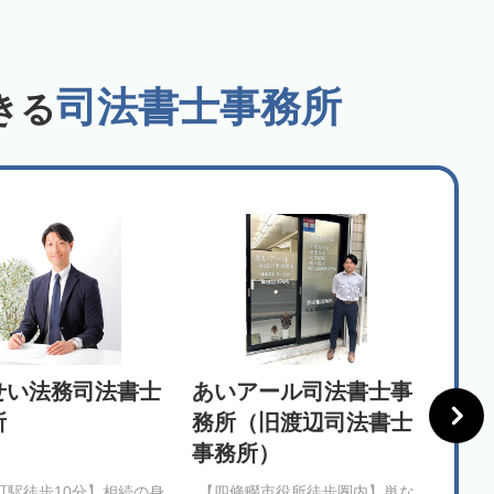
司法書士事務所
きる
せい法務司法書士
あいアール司法書士事
アン
所
務所（旧渡辺司法書士
書士
事務所）
町駅徒歩10分】相続の身
【四條畷市役所徒歩圏内】単な
【淀屋