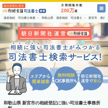
月間閲覧件数
朝日新聞社運営
200万
超
遺産相続 司法書士検索
和歌山県 遺産相続 司法書士
新宮市 遺産
和歌山県 新宮市の相続登記に強い司法書士事務所