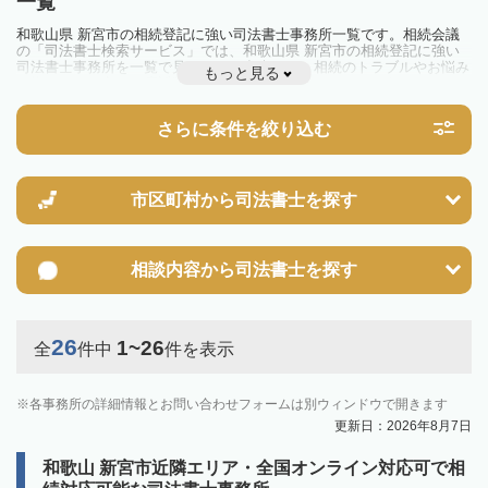
一覧
和歌山県 新宮市の相続登記に強い司法書士事務所一覧です。相続会議
の「司法書士検索サービス」では、和歌山県 新宮市の相続登記に強い
司法書士事務所を一覧で見ることが出来ます。相続のトラブルやお悩み
もっと見る
を抱えている方は一度近隣の司法書士に相談してみましょう。
2024年4月1日から相続登記が義務化されました。
不動産を相続した場合、相続を知った日から3年以内に登記しないと、
さらに条件を絞り込む
10万円以下の過料が科せられるため、速やかな手続きが必要です。義務
化前の相続も対象となるため注意しましょう。
相続登記は法律で定められており、司法書士に依頼すれば手間を省けま
す。その他の相続手続きも任せることが可能です。
また、義務化に伴い、相続人申告登記制度が創設されました。遺産分割
市区町村から
司法書士を探す
の話し合いがまとまらず登記できない場合は、この制度の活用を検討し
ましょう。司法書士への相談も可能です。
相談内容から
司法書士を探す
26
1~26
全
件中
件を表示
各事務所の詳細情報とお問い合わせフォームは別ウィンドウで開きます
更新日：2026年8月7日
和歌山 新宮市近隣エリア・全国オンライン対応可で相