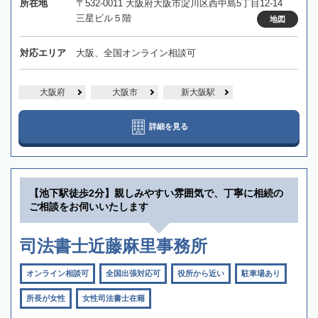
所在地
〒532-0011 大阪府大阪市淀川区西中島5丁目12-14
三星ビル５階
地図
対応エリア
大阪、全国オンライン相談可
大阪府
大阪市
新大阪駅
詳細を見る
【池下駅徒歩2分】親しみやすい雰囲気で、丁寧に相続の
ご相談をお伺いいたします
司法書士近藤麻里事務所
オンライン相談可
全国出張対応可
役所から近い
駐車場あり
所長が女性
女性司法書士在籍