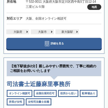
所在地
〒532-0011 大阪府大阪市淀川区西中島5丁目12-14
三星ビル５階
地図
対応エリア
大阪、全国オンライン相談可
大阪府
大阪市
新大阪駅
詳細を見る
【池下駅徒歩2分】親しみやすい雰囲気で、丁寧に相続の
ご相談をお伺いいたします
司法書士近藤麻里事務所
オンライン相談可
全国出張対応可
役所から近い
駐車場あり
所長が女性
女性司法書士在籍