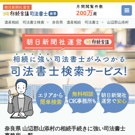
月間閲覧件数
朝日新聞社運営
200万
超
遺産相続 司法書士検索
奈良県 遺産相続 司法書士
山辺郡山添村 
奈良県 山辺郡山添村の相続手続きに強い司法書士