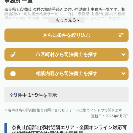
事務所 一覧
奈良県 山辺郡山添村の相続手続きに強い司法書士事務所一覧です。相
続会議の「司法書士検索サービス」では、奈良県 山辺郡山添村の相続
手続きに強い司法書士事務所を一覧で見ることが出来ます。相続のトラ
もっと見る
ブルやお悩みを抱えている方は一度近隣の司法書士に相談してみましょ
う。
さらに条件を絞り込む
市区町村から
司法書士を探す
相談内容から
司法書士を探す
9
1~9
全
件中
件を表示
各事務所の詳細情報とお問い合わせフォームは別ウィンドウで開きます
更新日：2026年8月7日
奈良 山辺郡山添村近隣エリア・全国オンライン対応可