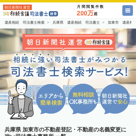
月間閲覧件数
朝日新聞社運営
200万
超
遺産相続 司法書士検索
兵庫県 遺産相続 司法書士
加東市 遺産相
兵庫県 加東市の不動産登記・不動産の名義変更に