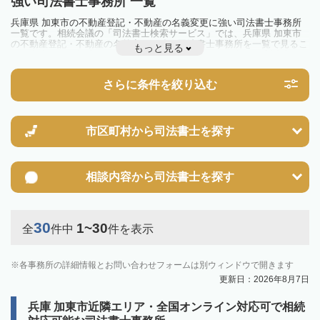
強い司法書士事務所 一覧
兵庫県 加東市の不動産登記・不動産の名義変更に強い司法書士事務所
一覧です。相続会議の「司法書士検索サービス」では、兵庫県 加東市
の不動産登記・不動産の名義変更に強い司法書士事務所を一覧で見るこ
もっと見る
とが出来ます。相続のトラブルやお悩みを抱えている方は一度近隣の司
法書士に相談してみましょう。
さらに条件を絞り込む
市区町村から
司法書士を探す
相談内容から
司法書士を探す
30
1~30
全
件中
件を表示
各事務所の詳細情報とお問い合わせフォームは別ウィンドウで開きます
更新日：2026年8月7日
兵庫 加東市近隣エリア・全国オンライン対応可で相続