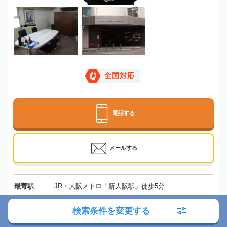
全国対応
電話する
メールする
最寄駅
JR・大阪メトロ「新大阪駅」徒歩5分
所在地
〒532-0011 大阪府大阪市淀川区西中島5丁目12-14
検索条件を変更する
三星ビル５階
地図