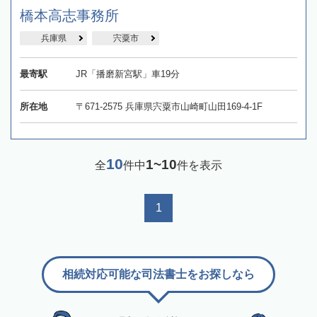
橋本高志事務所
兵庫県
宍粟市
最寄駅
JR「播磨新宮駅」車19分
所在地
〒671-2575 兵庫県宍粟市山崎町山田169-4-1F
10
1~10
全
件中
件を表示
1
相続対応可能な司法書士をお探しなら