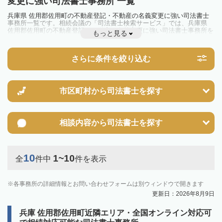
変更に強い司法書士事務所 一覧
兵庫県 佐用郡佐用町の不動産登記・不動産の名義変更に強い司法書士
事務所一覧です。相続会議の「司法書士検索サービス」では、兵庫県
佐用郡佐用町の不動産登記・不動産の名義変更に強い司法書士事務所を
もっと見る
一覧で見ることが出来ます。相続のトラブルやお悩みを抱えている方は
一度近隣の司法書士に相談してみましょう。
さらに条件を絞り込む
市区町村から
司法書士を探す
相談内容から
司法書士を探す
10
1~10
全
件中
件を表示
各事務所の詳細情報とお問い合わせフォームは別ウィンドウで開きます
更新日：2026年8月9日
兵庫 佐用郡佐用町近隣エリア・全国オンライン対応可