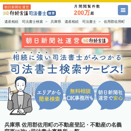
月間閲覧件数
朝日新聞社運営
200万
超
遺産相続 司法書士検索
兵庫県 遺産相続 司法書士
佐用郡佐用町 
兵庫県 佐用郡佐用町の不動産登記・不動産の名義