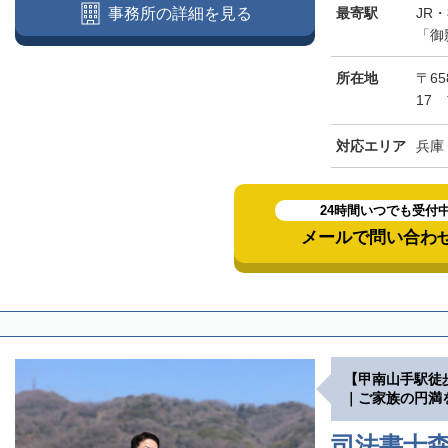
最寄駅
JR
事務所の詳細を見る
「御
所在地
〒65
17
対応エリア
兵庫
24時間いつでも受付
メールで問い合わ
【甲南山手駅徒
｜ご家族の円満
司法書士