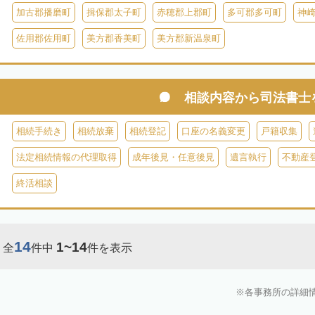
加古郡播磨町
揖保郡太子町
赤穂郡上郡町
多可郡多可町
神
佐用郡佐用町
美方郡香美町
美方郡新温泉町
相談内容から
司法書士
相続手続き
相続放棄
相続登記
口座の名義変更
戸籍収集
法定相続情報の代理取得
成年後見・任意後見
遺言執行
不動産
終活相談
14
1~14
全
件中
件を表示
各事務所の詳細