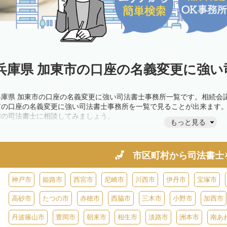
兵庫県 加東市の口座の名義変更に強い
兵庫県 加東市の口座の名義変更に強い司法書士事務所一覧です。相続会
市の口座の名義変更に強い司法書士事務所を一覧で見ることが出来ます
隣の司法書士に相談してみましょう。
もっと見る
市区町村から
司法書士
神戸市
姫路市
西宮市
尼崎市
川西市
伊丹市
宝塚市
高砂市
たつの市
赤穂市
西脇市
三木市
小野市
加西市
丹波篠山市
豊岡市
朝来市
相生市
淡路市
洲本市
南あ