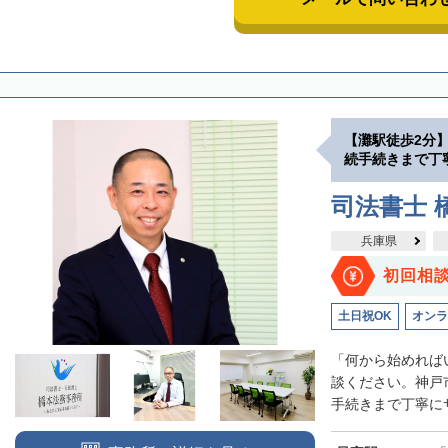
【灘駅徒歩2分
続手続きまで丁
司法書士 
兵庫県
初回相
土日祝OK
オンラ
「何から始めれば
談ください。神戸
手続きまで丁寧にサ