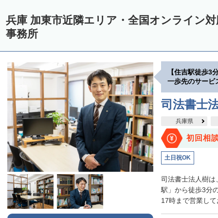
兵庫 加東市近隣エリア・全国オンライン
事務所
【住吉駅徒歩3
一歩先のサービ
司法書士
兵庫県
初回相
土日祝OK
司法書士法人樹は
駅」から徒歩3分
17時まで営業して