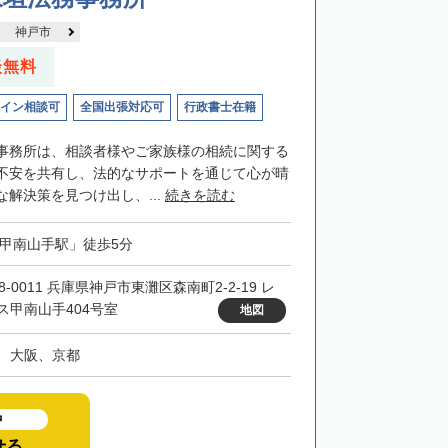
神戸市
談無料
イン相談可
全国出張対応可
行政書士在籍
事務所は、相談者様やご家族様の相続に関する
不安を共有し、法的なサポートを通じて心が晴
解決策を見つけ出し、...
続きを読む
「甲南山手駅」徒歩5分
8-0011 兵庫県神戸市東灘区森南町2-2-19 レ
ス甲南山手404号室
地図
、大阪、京都
中
せる