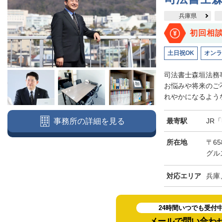
兵庫県
初回相
土日祝OK
オンラ
司法書士森垣法務
お悩みや将来のご
れやかになるような
最寄駅
JR
事務所の詳細を見る
所在地
〒65
グル
対応エリア
兵庫
24時間いつでも受付
メールで問い合わ