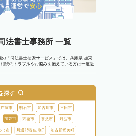
司法書士事務所 一覧
議の「司法書士検索サービス」では、兵庫県 加東
。相続のトラブルやお悩みを抱えている方は一度近
を探す
芦屋市
明石市
加古川市
三田市
加東市
宍粟市
養父市
丹波市
わじ市
川辺郡猪名川町
加古郡稲美町