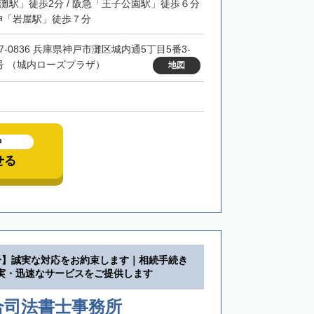
「灘駅」徒歩2分 / 阪急「王子公園駅」徒歩６分
阪神「岩屋駅」徒歩７分
57-0836 兵庫県神戸市灘区城内通5丁目5番3-
1号 （城内ローズプラザ）
地図
中
せる
分】誠実な対応をお約束します｜相続手続き
実・迅速なサービスをご提供します
合司法書士事務所