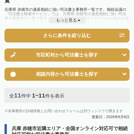
覧
兵庫県 赤穂市の遺産相続に強い司法書士事務所一覧です。相続会議の
「司法書士検索サービス」では、兵庫県 赤穂市の遺産相続に強い司法
書士事務所を一覧で見ることが出来ます。相続のトラブルやお悩みを抱
もっと見る
えている方は一度近隣の司法書士に相談してみましょう。
さらに条件を絞り込む
市区町村から
司法書士を探す
相談内容から
司法書士を探す
11
1~11
全
件中
件を表示
各事務所の詳細情報とお問い合わせフォームは別ウィンドウで開きます
更新日：2026年8月8日
兵庫 赤穂市近隣エリア・全国オンライン対応可で相続