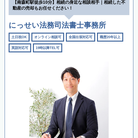
【南森町駅徒歩10分】相続の身近な相談相手｜相続した不
動産の売却もお任せください！
にっせい法務司法書士事務所
土日祝OK
オンライン相談可
全国出張対応可
職歴20年以上
英語対応可
19時以降TEL可