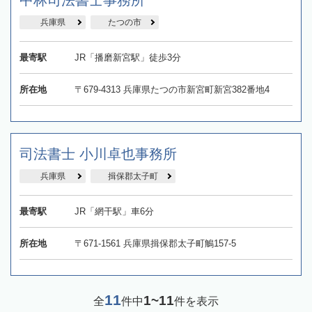
中林司法書士事務所
兵庫県
たつの市
最寄駅
JR「播磨新宮駅」徒歩3分
所在地
〒679-4313 兵庫県たつの市新宮町新宮382番地4
司法書士 小川卓也事務所
兵庫県
揖保郡太子町
最寄駅
JR「網干駅」車6分
所在地
〒671-1561 兵庫県揖保郡太子町鵤157-5
11
1~11
全
件中
件を表示