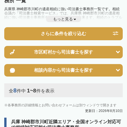
務所 一覧
兵庫県 神崎郡市川町の遺産相続に強い司法書士事務所一覧です。相続
会議の「司法書士検索サービス」では、兵庫県 神崎郡市川町の遺産相
続に強い司法書士事務所を一覧で見ることが出来ます。相続のトラブル
もっと見る
やお悩みを抱えている方は一度近隣の司法書士に相談してみましょう。
さらに条件を絞り込む
市区町村から
司法書士を探す
相談内容から
司法書士を探す
8
1~8
全
件中
件を表示
各事務所の詳細情報とお問い合わせフォームは別ウィンドウで開きます
更新日：2026年8月10日
兵庫 神崎郡市川町近隣エリア・全国オンライン対応可