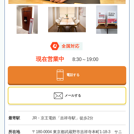
全国対応
現在営業中
8:30～19:00
電話する
メールする
最寄駅
JR・京王電鉄「吉祥寺駅」徒歩2分
所在地
〒180-0004 東京都武蔵野市吉祥寺本町1-18-3 サニ