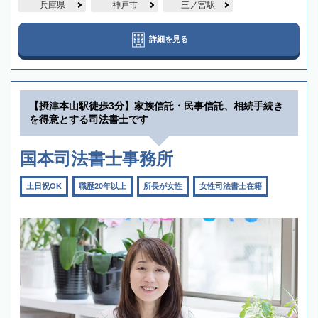
兵庫県
神戸市
三ノ宮駅
詳細を見る
【摂津本山駅徒歩3分】家族信託・民事信託、相続手続き
を得意とする司法書士です
国本司法書士事務所
土日祝OK
職歴20年以上
所長が女性
女性司法書士在籍