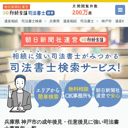
月間閲覧件数
朝日新聞社運営
200万
超
遺産相続 司法書士検索
兵庫県 遺産相続 司法書士
神戸市 遺産相
兵庫県 神戸市の成年後見・任意後見に強い司法書