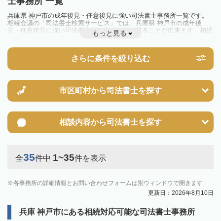
士事務所 一覧
兵庫県 神戸市の成年後見・任意後見に強い司法書士事務所一覧です。
相続会議の「司法書士検索サービス」では、兵庫県 神戸市の成年後
見・任意後見に強い司法書士事務所を一覧で見ることが出来ます。相続
もっと見る
のトラブルやお悩みを抱えている方は一度近隣の司法書士に相談してみ
ましょう。
さらに条件を絞り込む
市区町村から
司法書士を探す
相談内容から
司法書士を探す
35
1~35
全
件中
件を表示
各事務所の詳細情報とお問い合わせフォームは別ウィンドウで開きます
更新日：2026年8月10日
兵庫 神戸市にある相続対応可能な司法書士事務所