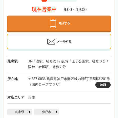
現在営業中
9:00～19:00
電話する
メールする
最寄駅
JR「灘駅」徒歩2分 / 阪急「王子公園駅」徒歩６分 /
阪神「岩屋駅」徒歩７分
所在地
〒657-0836 兵庫県神戸市灘区城内通5丁目5番3-201号
（城内ローズプラザ）
地図
対応エリア
兵庫
兵庫県
神戸市