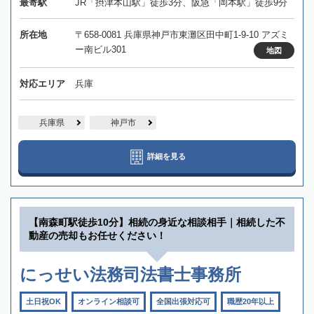
最寄駅
JR「摂津本山駅」徒歩3分、阪急「岡本駅」徒歩9分
所在地
〒658-0081 兵庫県神戸市東灘区田中町1-9-10 アズミ
ー南ビル301
地図
対応エリア
兵庫
兵庫県
神戸市
詳細を見る
【南森町駅徒歩10分】相続の身近な相談相手｜相続した不
動産の売却もお任せください！
にっせい法務司法書士事務所
土日祝OK
オンライン相談可
全国出張対応可
職歴20年以上