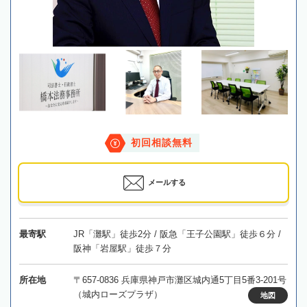
初回相談無料
メールする
最寄駅
JR「灘駅」徒歩2分 / 阪急「王子公園駅」徒歩６分 /
阪神「岩屋駅」徒歩７分
所在地
〒657-0836 兵庫県神戸市灘区城内通5丁目5番3-201号
（城内ローズプラザ）
地図