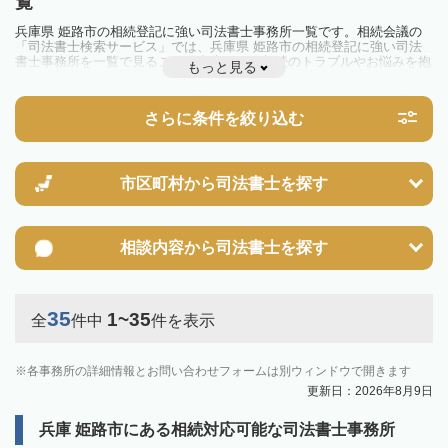
覧
兵庫県 姫路市の相続登記に強い司法書士事務所一覧です。相続会議の
「司法書士検索サービス」では、兵庫県 姫路市の相続登記に強い司法
書士事務所を一覧で見ることが出来ます。相続のトラブルやお悩みを抱
もっと見る
えている方は一度近隣の司法書士に相談してみましょう。
2024年4月1日から相続登記が義務化されました。
不動産を相続した場合、相続を知った日から3年以内に登記しないと、
さらに条件を絞り込む
10万円以下の過料が科せられるため、速やかな手続きが必要です。義務
化前の相続も対象となるため注意しましょう。
相続登記は法律で定められており、司法書士に依頼すれば手間を省けま
す。その他の相続手続きも任せることが可能です。
また、義務化に伴い、相続人申告登記制度が創設されました。遺産分割
市区町村から
司法書士を探す
の話し合いがまとまらず登記できない場合は、この制度の活用を検討し
ましょう。司法書士への相談も可能です。
相談内容から
司法書士を探す
35
1~35
全
件中
件を表示
各事務所の詳細情報とお問い合わせフォームは別ウィンドウで開きます
更新日：2026年8月9日
兵庫 姫路市にある相続対応可能な司法書士事務所