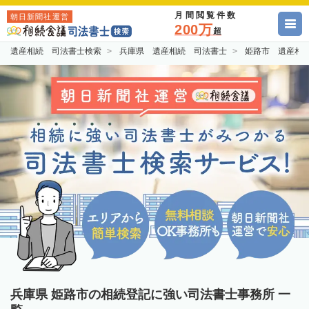
月間閲覧件数
朝日新聞社運営
200万
超
遺産相続 司法書士検索
兵庫県 遺産相続 司法書士
姫路市 遺産相
兵庫県 姫路市の相続登記に強い司法書士事務所 一