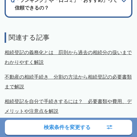
「ランキング」や「口コミ」「おすすめ」って
信頼できるの？
関連する記事
相続登記の義務化とは 罰則から過去の相続分の扱いまで
わかりやすく解説
不動産の相続手続き 分割の方法から相続登記の必要書類
まで解説
相続登記を自分で手続きするには？ 必要書類や費用、デ
メリットや注意点を解説
相続登記にかかる費用は？ 司法書士報酬、必要書類の取
検索条件を変更する
得費用、税金を解説