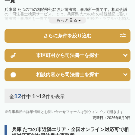
一覧
兵庫県 たつの市の相続登記に強い司法書士事務所一覧です。相続会議
の「司法書士検索サービス」では、兵庫県 たつの市の相続登記に強い
司法書士事務所を一覧で見ることが出来ます。相続のトラブルやお悩み
もっと見る
を抱えている方は一度近隣の司法書士に相談してみましょう。
2024年4月1日から相続登記が義務化されました。
不動産を相続した場合、相続を知った日から3年以内に登記しないと、
さらに条件を絞り込む
10万円以下の過料が科せられるため、速やかな手続きが必要です。義務
化前の相続も対象となるため注意しましょう。
相続登記は法律で定められており、司法書士に依頼すれば手間を省けま
す。その他の相続手続きも任せることが可能です。
また、義務化に伴い、相続人申告登記制度が創設されました。遺産分割
市区町村から
司法書士を探す
の話し合いがまとまらず登記できない場合は、この制度の活用を検討し
ましょう。司法書士への相談も可能です。
相談内容から
司法書士を探す
12
1~12
全
件中
件を表示
各事務所の詳細情報とお問い合わせフォームは別ウィンドウで開きます
更新日：2026年8月9日
兵庫 たつの市近隣エリア・全国オンライン対応可で相