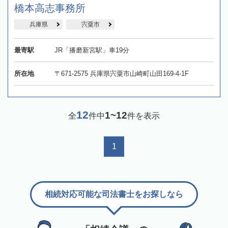
橋本高志事務所
兵庫県
宍粟市
最寄駅
JR「播磨新宮駅」車19分
所在地
〒671-2575 兵庫県宍粟市山崎町山田169-4-1F
12
1~12
全
件中
件を表示
1
相続対応可能な司法書士をお探しなら