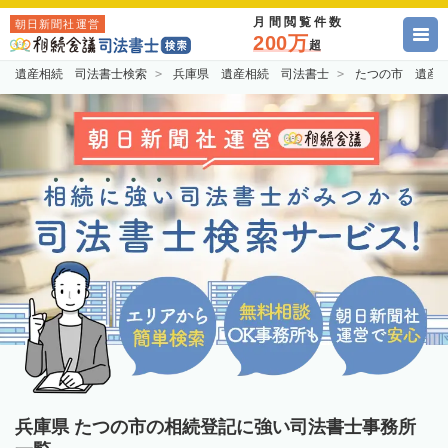
月間閲覧件数
朝日新聞社運営
200万
超
遺産相続 司法書士検索
兵庫県 遺産相続 司法書士
たつの市 遺産
兵庫県 たつの市の相続登記に強い司法書士事務所