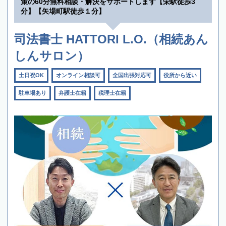
策の60分無料相談・解決をサポートします【栄駅徒歩3
分】【矢場町駅徒歩１分】
司法書士 HATTORI L.O.（相続あん
しんサロン）
土日祝OK
オンライン相談可
全国出張対応可
役所から近い
駐車場あり
弁護士在籍
税理士在籍