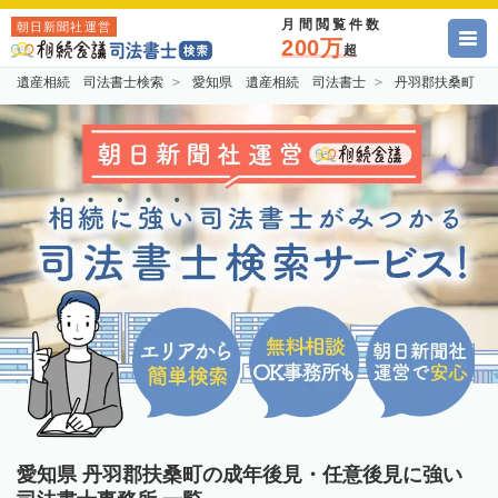
月間閲覧件数
朝日新聞社運営
200万
超
遺産相続 司法書士検索
愛知県 遺産相続 司法書士
丹羽郡扶桑町 
愛知県 丹羽郡扶桑町の成年後見・任意後見に強い