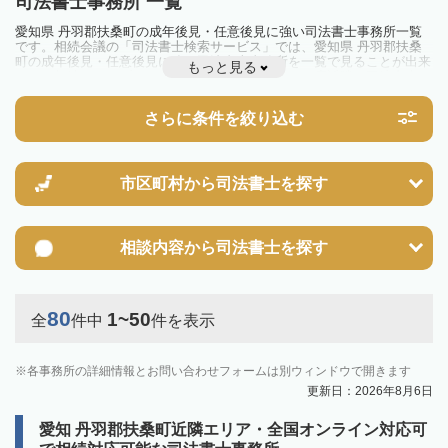
司法書士事務所 一覧
愛知県 丹羽郡扶桑町の成年後見・任意後見に強い司法書士事務所一覧
です。相続会議の「司法書士検索サービス」では、愛知県 丹羽郡扶桑
町の成年後見・任意後見に強い司法書士事務所を一覧で見ることが出来
もっと見る
ます。相続のトラブルやお悩みを抱えている方は一度近隣の司法書士に
相談してみましょう。
さらに条件を絞り込む
市区町村から
司法書士を探す
相談内容から
司法書士を探す
80
1~50
全
件中
件を表示
各事務所の詳細情報とお問い合わせフォームは別ウィンドウで開きます
更新日：2026年8月6日
愛知 丹羽郡扶桑町近隣エリア・全国オンライン対応可