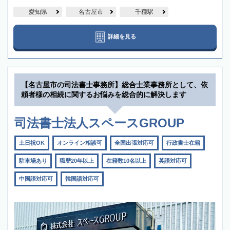
愛知県
名古屋市
千種駅
詳細を見る
【名古屋市の司法書士事務所】総合士業事務所として、依
頼者様の相続に関するお悩みを総合的に解決します
司法書士法人スペースGROUP
土日祝OK
オンライン相談可
全国出張対応可
行政書士在籍
駐車場あり
職歴20年以上
在籍数10名以上
英語対応可
中国語対応可
韓国語対応可