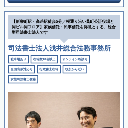
【新栄町駅・高岳駅徒歩5分／桜通り沿い葵町公証役場と
同ビル同フロア】家族信託・民事信託を得意とする、総合
型司法書士法人です
司法書士法人浅井総合法務事務所
駐車場あり
在籍数10名以上
オンライン相談可
全国出張対応可
行政書士在籍
役所から近い
女性司法書士在籍