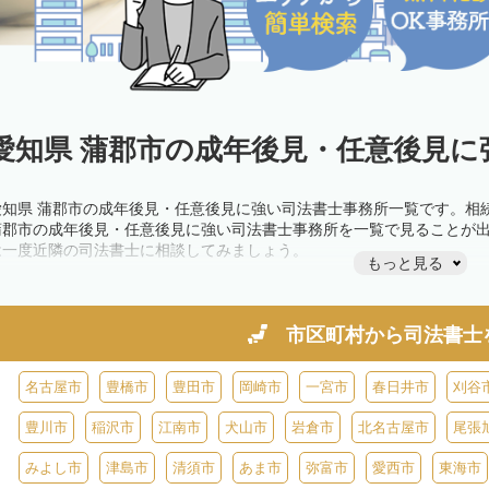
愛知県 蒲郡市の成年後見・任意後見に
愛知県 蒲郡市の成年後見・任意後見に強い司法書士事務所一覧です。相
蒲郡市の成年後見・任意後見に強い司法書士事務所を一覧で見ることが
は一度近隣の司法書士に相談してみましょう。
もっと見る
市区町村から
司法書士
名古屋市
豊橋市
豊田市
岡崎市
一宮市
春日井市
刈谷
豊川市
稲沢市
江南市
犬山市
岩倉市
北名古屋市
尾張
みよし市
津島市
清須市
あま市
弥富市
愛西市
東海市