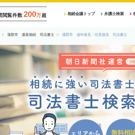
200
相続会議トップ
弁護士検索
間閲覧件数
万
超
蒲郡市 遺産相続 司法書士
蒲郡市 成年後見・任意後見 司法書士