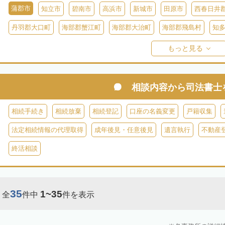
蒲郡市
知立市
碧南市
高浜市
新城市
田原市
西春日井
丹羽郡大口町
海部郡蟹江町
海部郡大治町
海部郡飛島村
知
知多郡美浜町
知多郡南知多町
額田郡幸田町
北設楽郡設楽町
もっと見る
相談内容から
司法書士
相続手続き
相続放棄
相続登記
口座の名義変更
戸籍収集
法定相続情報の代理取得
成年後見・任意後見
遺言執行
不動産
終活相談
35
1~35
全
件中
件を表示