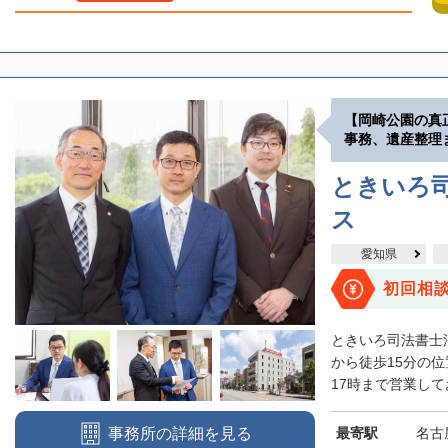
【岡崎公園の真
事務、遺産整理
ときいろ
ス
愛知県
初回相
ときいろ司法書士
から徒歩15分の
17時まで営業して
最寄駅
名古
事務所の詳細を見る