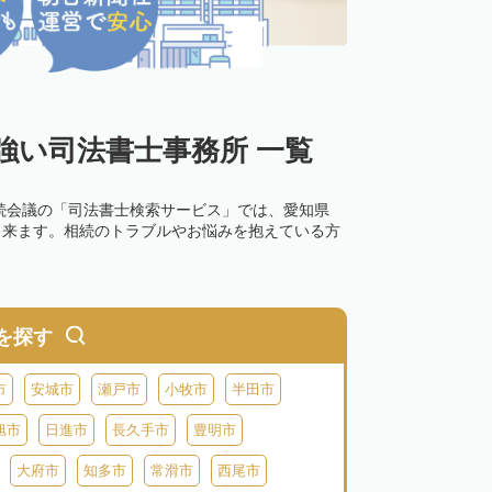
強い司法書士事務所 一覧
続会議の「司法書士検索サービス」では、愛知県
出来ます。相続のトラブルやお悩みを抱えている方
を探す
市
安城市
瀬戸市
小牧市
半田市
旭市
日進市
長久手市
豊明市
大府市
知多市
常滑市
西尾市