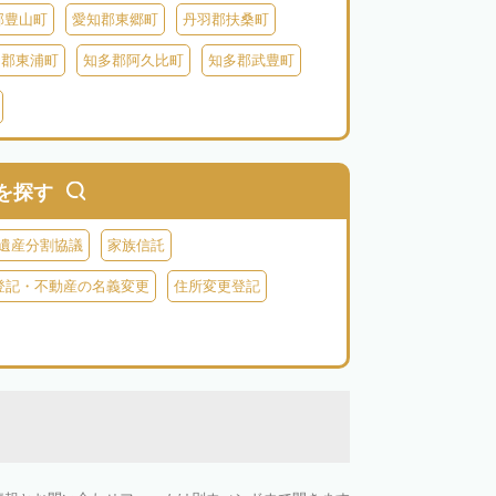
郡豊山町
愛知郡東郷町
丹羽郡扶桑町
多郡東浦町
知多郡阿久比町
知多郡武豊町
北設楽郡東栄町
北設楽郡豊根村
を探す
遺産分割協議
家族信託
登記・不動産の名義変更
住所変更登記