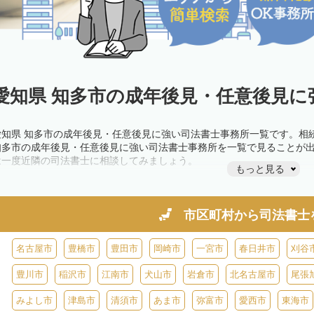
愛知県 知多市の成年後見・任意後見に
愛知県 知多市の成年後見・任意後見に強い司法書士事務所一覧です。相
知多市の成年後見・任意後見に強い司法書士事務所を一覧で見ることが
は一度近隣の司法書士に相談してみましょう。
もっと見る
市区町村から
司法書士
名古屋市
豊橋市
豊田市
岡崎市
一宮市
春日井市
刈谷
豊川市
稲沢市
江南市
犬山市
岩倉市
北名古屋市
尾張
みよし市
津島市
清須市
あま市
弥富市
愛西市
東海市