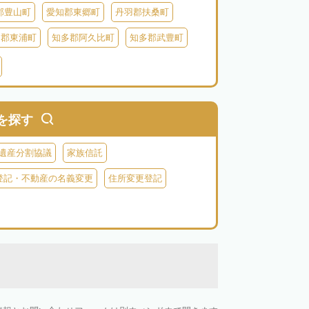
郡豊山町
愛知郡東郷町
丹羽郡扶桑町
多郡東浦町
知多郡阿久比町
知多郡武豊町
北設楽郡東栄町
北設楽郡豊根村
を探す
遺産分割協議
家族信託
登記・不動産の名義変更
住所変更登記