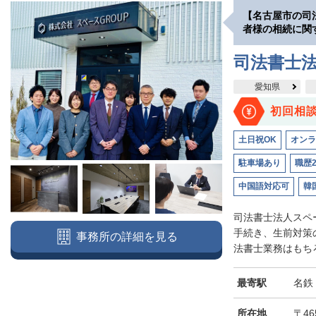
【名古屋市の司
者様の相続に関
司法書士法
愛知県
初回相
土日祝OK
オンラ
駐車場あり
職歴
中国語対応可
韓
司法書士法人スペ
手続き、生前対策
事務所の詳細を見る
法書士業務はもちろ
最寄駅
名鉄
所在地
〒46