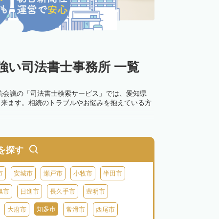
強い司法書士事務所 一覧
続会議の「司法書士検索サービス」では、愛知県
出来ます。相続のトラブルやお悩みを抱えている方
を探す
市
安城市
瀬戸市
小牧市
半田市
旭市
日進市
長久手市
豊明市
知多市
大府市
常滑市
西尾市