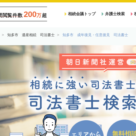
200
相続会議トップ
弁護士検索
間閲覧件数
万
超
知多市 遺産相続 司法書士
知多市 成年後見・任意後見 司法書士