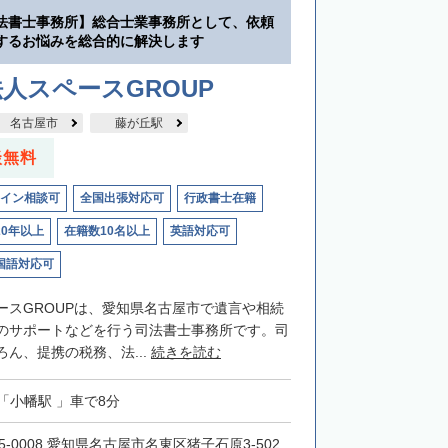
法書士事務所】総合士業事務所として、依頼
するお悩みを総合的に解決します
人スペースGROUP
名古屋市
藤が丘駅
談無料
イン相談可
全国出張対応可
行政書士在籍
20年以上
在籍数10名以上
英語対応可
国語対応可
ースGROUPは、愛知県名古屋市で遺言や相続
のサポートなどを行う司法書士事務所です。司
ん、提携の税務、法...
続きを読む
「小幡駅 」車で8分
5-0008 愛知県名古屋市名東区猪子石原3-502