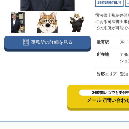
19時以降TEL可
司法書士飛鳥井顕
にある司法書士事
での来所が可能です
最寄駅
JR
事務所の詳細を見る
所在地
〒45
ショ
対応エリア
愛知
24時間いつでも受付
メールで問い合わ