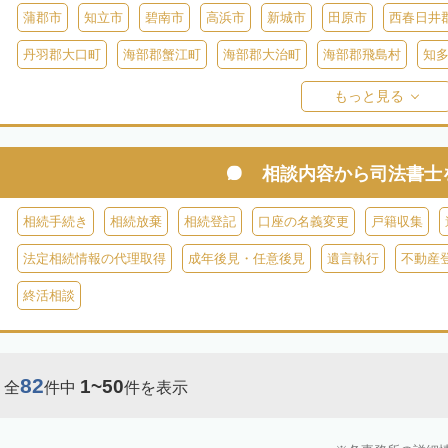
蒲郡市
知立市
碧南市
高浜市
新城市
田原市
西春日井
丹羽郡大口町
海部郡蟹江町
海部郡大治町
海部郡飛島村
知
知多郡美浜町
知多郡南知多町
額田郡幸田町
北設楽郡設楽町
もっと見る
相談内容から
司法書士
相続手続き
相続放棄
相続登記
口座の名義変更
戸籍収集
法定相続情報の代理取得
成年後見・任意後見
遺言執行
不動産
終活相談
82
1~50
全
件中
件を表示