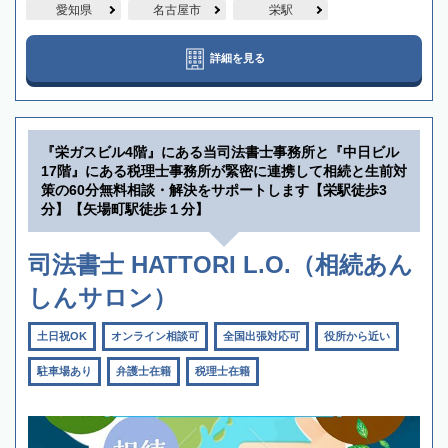
愛知県
名古屋市
栄駅
詳細を見る
『栄ガスビル4階』にある当司法書士事務所と『中日ビル
17階』にある税理士事務所が緊密に連携して相続と生前対
策の60分無料相談・解決をサポートします【栄駅徒歩3
分】【矢場町駅徒歩１分】
司法書士 HATTORI L.O.（相続あん
しんサロン）
土日祝OK
オンライン相談可
全国出張対応可
役所から近い
駐車場あり
弁護士在籍
税理士在籍