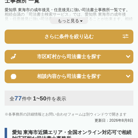
士事務所 一覧
愛知県 東海市の成年後見・任意後見に強い司法書士事務所一覧です。
相続会議の「司法書士検索サービス」では、愛知県 東海市の成年後
見・任意後見に強い司法書士事務所を一覧で見ることが出来ます。相続
もっと見る
のトラブルやお悩みを抱えている方は一度近隣の司法書士に相談してみ
ましょう。
さらに条件を絞り込む
市区町村から
司法書士を探す
相談内容から
司法書士を探す
77
1~50
全
件中
件を表示
各事務所の詳細情報とお問い合わせフォームは別ウィンドウで開きます
更新日：2026年8月8日
愛知 東海市近隣エリア・全国オンライン対応可で相続