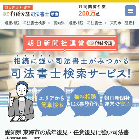
月間閲覧件数
朝日新聞社運営
200万
超
遺産相続 司法書士検索
愛知県 遺産相続 司法書士
東海市 遺産相
愛知県 東海市の成年後見・任意後見に強い司法書