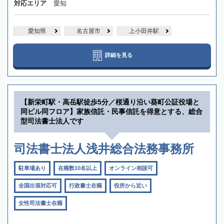
対応エリア
愛知
愛知県
名古屋市
上小田井駅
詳細を見る
【新栄町駅・高岳駅徒歩5分／桜通り沿い葵町公証役場と
同ビル同フロア】家族信託・民事信託を得意とする、総合
型司法書士法人です
司法書士法人浅井総合法務事務所
駐車場あり
在籍数10名以上
オンライン相談可
全国出張対応可
行政書士在籍
役所から近い
女性司法書士在籍