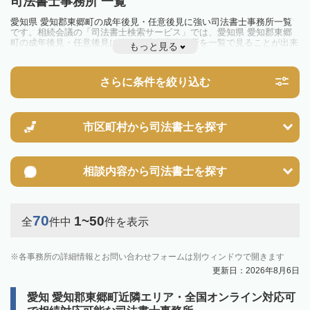
司法書士事務所 一覧
愛知県 愛知郡東郷町の成年後見・任意後見に強い司法書士事務所一覧
です。相続会議の「司法書士検索サービス」では、愛知県 愛知郡東郷
町の成年後見・任意後見に強い司法書士事務所を一覧で見ることが出来
もっと見る
ます。相続のトラブルやお悩みを抱えている方は一度近隣の司法書士に
相談してみましょう。
さらに条件を絞り込む
市区町村から
司法書士を探す
相談内容から
司法書士を探す
70
1~50
全
件中
件を表示
各事務所の詳細情報とお問い合わせフォームは別ウィンドウで開きます
更新日：2026年8月6日
愛知 愛知郡東郷町近隣エリア・全国オンライン対応可