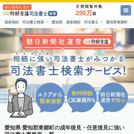
月間閲覧件数
朝日新聞社運営
200万
超
遺産相続 司法書士検索
愛知県 遺産相続 司法書士
愛知郡東郷町 
愛知県 愛知郡東郷町の成年後見・任意後見に強い