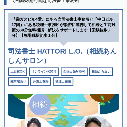
で相続対応可能な司法書士事務所
『栄ガスビル4階』にある当司法書士事務所と『中日ビル
17階』にある税理士事務所が緊密に連携して相続と生前対
策の60分無料相談・解決をサポートします【栄駅徒歩3
分】【矢場町駅徒歩１分】
司法書士 HATTORI L.O.（相続あん
しんサロン）
土日祝OK
オンライン相談可
全国出張対応可
役所から近い
駐車場あり
弁護士在籍
税理士在籍