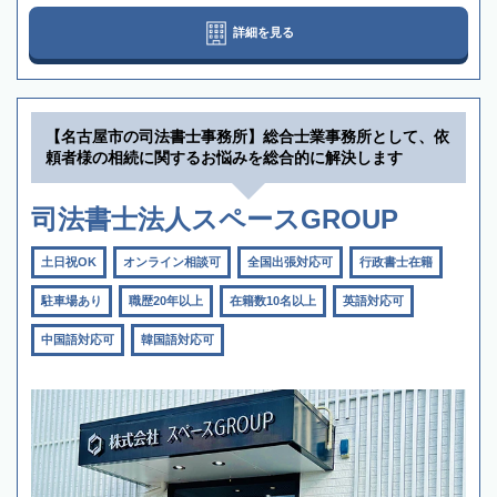
詳細を見る
【名古屋市の司法書士事務所】総合士業事務所として、依
頼者様の相続に関するお悩みを総合的に解決します
司法書士法人スペースGROUP
土日祝OK
オンライン相談可
全国出張対応可
行政書士在籍
駐車場あり
職歴20年以上
在籍数10名以上
英語対応可
中国語対応可
韓国語対応可