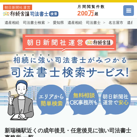
月間閲覧件数
朝日新聞社運営
200万
超
遺産相続 司法書士検索
愛知県 遺産相続 司法書士
名古屋市 遺産
新瑞橋駅近くの成年後見・任意後見に強い司法書士