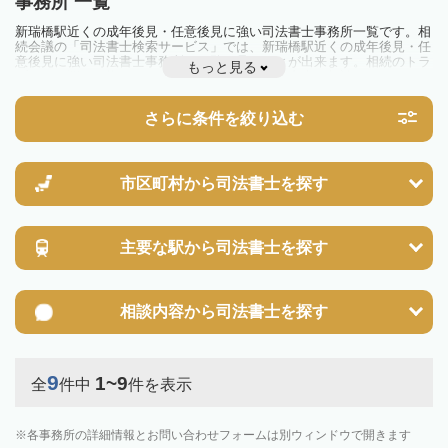
事務所 一覧
新瑞橋駅近くの成年後見・任意後見に強い司法書士事務所一覧です。相
続会議の「司法書士検索サービス」では、新瑞橋駅近くの成年後見・任
意後見に強い司法書士事務所を一覧で見ることが出来ます。相続のトラ
もっと見る
ブルやお悩みを抱えている方は一度近隣の司法書士に相談してみましょ
う。
さらに条件を絞り込む
市区町村から
司法書士を探す
主要な駅から
司法書士を探す
相談内容から
司法書士を探す
9
1~9
全
件中
件を表示
各事務所の詳細情報とお問い合わせフォームは別ウィンドウで開きます