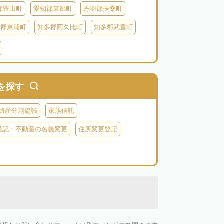
郡豊山町
愛知郡東郷町
丹羽郡扶桑町
多郡東浦町
知多郡阿久比町
知多郡武豊町
北設楽郡東栄町
北設楽郡豊根村
を探す
遺産分割協議
家族信託
登記・不動産の名義変更
住所変更登記