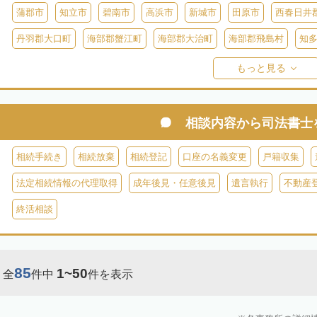
蒲郡市
知立市
碧南市
高浜市
新城市
田原市
西春日井
丹羽郡大口町
海部郡蟹江町
海部郡大治町
海部郡飛島村
知
知多郡美浜町
知多郡南知多町
額田郡幸田町
北設楽郡設楽町
もっと見る
相談内容から
司法書士
相続手続き
相続放棄
相続登記
口座の名義変更
戸籍収集
法定相続情報の代理取得
成年後見・任意後見
遺言執行
不動産
終活相談
85
1~50
全
件中
件を表示