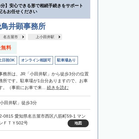
3分】安心できる形で相続手続きをサポート
記もお任せください
飛鳥井顕事務所
名古屋市
上小田井駅
談無料
土日祝OK
オンライン相談可
駐車場あり
事務所は、JR「小田井駅」から徒歩3分の位置
務所です。駐車場が1台分ありますので、お車
。（事前にお車で来...
続きを読む
「小田井駅」徒歩3分
2-0815 愛知県名古屋市西区八筋町59-1 マン
ンＦＴＹ502号
地図