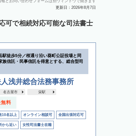
情報とお問い合わせフォームは別ウィンドウで開きます
更新日：2026年8月7日
対応可で相続対応可能な司法書士
岳駅徒歩5分／桜通り沿い葵町公証役場と同
家族信託・民事信託を得意とする、総合型司
法人浅井総合法務事務所
名古屋市
栄駅
談無料
数10名以上
オンライン相談可
全国出張対応可
所から近い
女性司法書士在籍