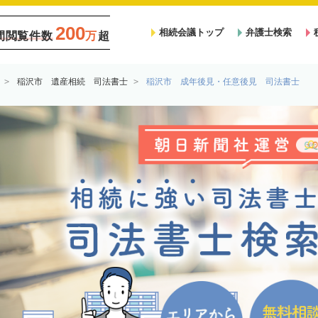
200
相続会議トップ
弁護士検索
間閲覧件数
万
超
稲沢市 遺産相続 司法書士
稲沢市 成年後見・任意後見 司法書士