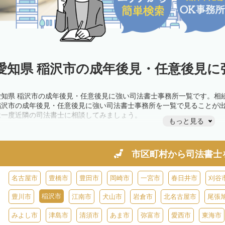
愛知県 稲沢市の成年後見・任意後見に
愛知県 稲沢市の成年後見・任意後見に強い司法書士事務所一覧です。相
稲沢市の成年後見・任意後見に強い司法書士事務所を一覧で見ることが
は一度近隣の司法書士に相談してみましょう。
もっと見る
市区町村から
司法書士
名古屋市
豊橋市
豊田市
岡崎市
一宮市
春日井市
刈谷
稲沢市
豊川市
江南市
犬山市
岩倉市
北名古屋市
尾張
みよし市
津島市
清須市
あま市
弥富市
愛西市
東海市