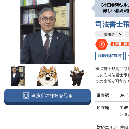
【小田井駅徒歩
｜難しい相続登
司法書士
愛知県
初回相
19時以降TEL可
司法書士飛鳥井顕
にある司法書士事
での来所が可能です
最寄駅
JR
事務所の詳細を見る
所在地
〒45
ショ
対応エリア
愛知