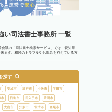
強い司法書士事務所 一覧
続会議の「司法書士検索サービス」では、愛知県
出来ます。相続のトラブルやお悩みを抱えている方
を探す
市
安城市
瀬戸市
小牧市
半田市
旭市
日進市
長久手市
豊明市
大府市
知多市
常滑市
西尾市