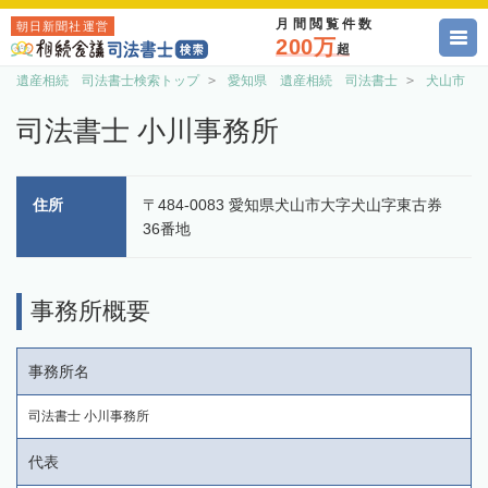
月間閲覧件数
朝日新聞社運営
200万
超
遺産相続 司法書士検索トップ
愛知県 遺産相続 司法書士
犬山市 
司法書士 小川事務所
住所
〒484-0083 愛知県犬山市大字犬山字東古券
36番地
事務所概要
事務所名
司法書士 小川事務所
代表