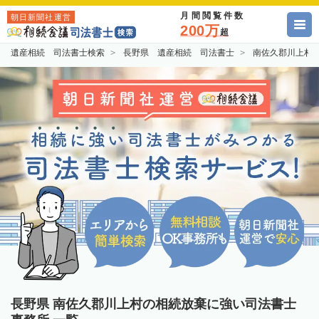
月間閲覧件数
朝日新聞社運営
200万
超
遺産相続 司法書士検索
長野県 遺産相続 司法書士
南佐久郡川上村
長野県 南佐久郡川上村の相続放棄に強い司法書士