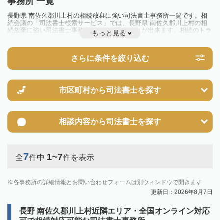
事務所 一覧
長野県 南佐久郡川上村の相続放棄に強い司法書士事務所一覧です。相
続会議の「司法書士検索サービス」では、長野県 南佐久郡川上村の相
続放棄に強い司法書士事務所を一覧で見ることが出来ます。相続のトラ
もっと見る
ブルやお悩みを抱えている方は一度近隣の司法書士に相談してみましょ
う。
さらに条件を絞り込む
市区町村から
司法書士を探す
相談内容から
司法書士を探す
7
1~7
全
件中
件を表示
各事務所の詳細情報とお問い合わせフォームは別ウィンドウで開きます
更新日：2026年8月7日
長野 南佐久郡川上村近隣エリア・全国オンライン対応