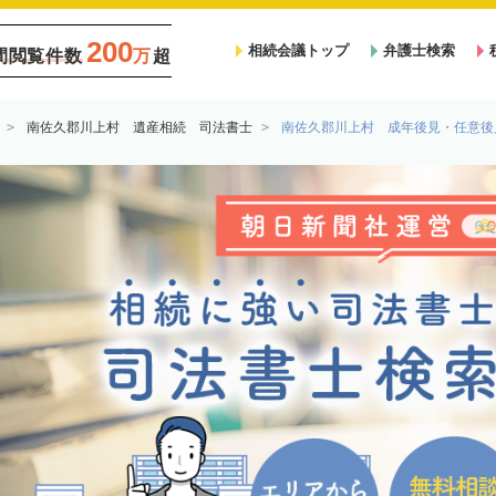
200
相続会議トップ
弁護士検索
間閲覧件数
万
超
南佐久郡川上村 遺産相続 司法書士
南佐久郡川上村 成年後見・任意後