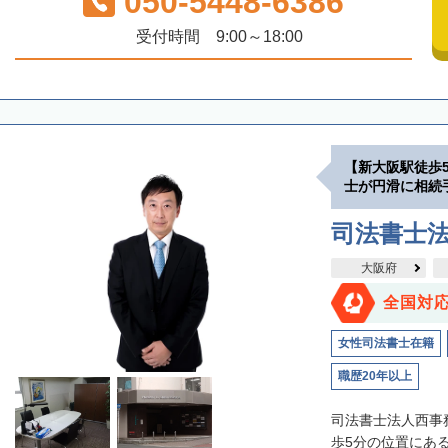
050-5448-6386
受付時間 9:00～18:00
【新大阪駅徒歩
士が円滑に相続
司法書士
大阪府
全国対
女性司法書士在籍
職歴20年以上
司法書士法人西事
歩5分の位置にあ