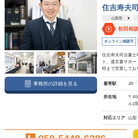
住吉寿夫
山梨県
初回相
オンライン相談可
住吉寿夫司法書士
ト、遺言書サポー
時まで営業しており
最寄駅
JR
事務所の詳細を見る
所在地
〒40
ル1
対応エリア
山梨