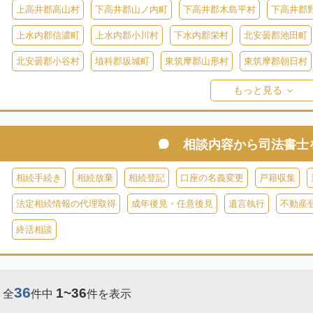
上高井郡高山村
下高井郡山ノ内町
下高井郡木島平村
下高井郡
上水内郡信濃町
上水内郡小川村
下水内郡栄村
北安曇郡池田町
北安曇郡小谷村
埴科郡坂城町
東筑摩郡山形村
東筑摩郡朝日村
東筑摩郡生坂村
小県郡長和町
小県郡青木村
北佐久郡軽井沢町
もっと見る
南佐久郡川上村
南佐久郡佐久穂町
南佐久郡小海町
南佐久郡南
諏訪郡下諏訪町
諏訪郡富士見町
諏訪郡原村
木曽郡木曽町
相談内容から
司法書士
木曽郡大桑村
木曽郡木祖村
木曽郡王滝村
上伊那郡箕輪町
相続手続き
相続放棄
相続登記
口座の名義変更
戸籍収集
上伊那郡南箕輪村
上伊那郡飯島町
上伊那郡中川村
下伊那郡高
法定相続情報の代理取得
成年後見・任意後見
遺言執行
不動産
下伊那郡阿智村
下伊那郡喬木村
下伊那郡阿南町
下伊那郡下條
終活相談
下伊那郡大鹿村
下伊那郡根羽村
下伊那郡売木村
下伊那郡平谷
36
1~36
全
件中
件を表示