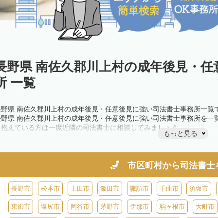
長野県 南佐久郡川上村の成年後見・任
所 一覧
長野県 南佐久郡川上村の成年後見・任意後見に強い司法書士事務所一覧
長野県 南佐久郡川上村の成年後見・任意後見に強い司法書士事務所を一
を抱えている方は一度近隣の司法書士に相談してみましょう。
もっと見る
市区町村から
司法書士
長野市
松本市
上田市
飯田市
諏訪市
千曲市
須坂市
東御市
塩尻市
岡谷市
茅野市
伊那市
駒ヶ根市
大町市