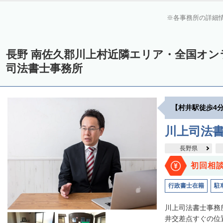
各事務所の詳細
長野 南佐久郡川上村近隣エリア・全国オ
司法書士事務所
【村井駅徒歩4
川上司法
長野県
初回相
行政書士在籍
駐
川上司法書士事務
井交差点すぐの位