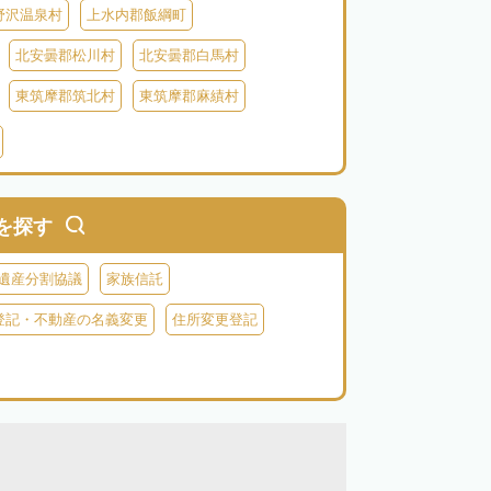
野沢温泉村
上水内郡飯綱町
北安曇郡松川村
北安曇郡白馬村
東筑摩郡筑北村
東筑摩郡麻績村
北佐久郡御代田町
北佐久郡立科町
牧村
南佐久郡南相木村
南佐久郡北相木村
木曽郡上松町
木曽郡南木曽町
を探す
上伊那郡辰野町
上伊那郡宮田村
遺産分割協議
家族信託
森町
下伊那郡松川町
下伊那郡豊丘村
登記・不動産の名義変更
住所変更登記
村
下伊那郡泰阜村
下伊那郡天龍村
村