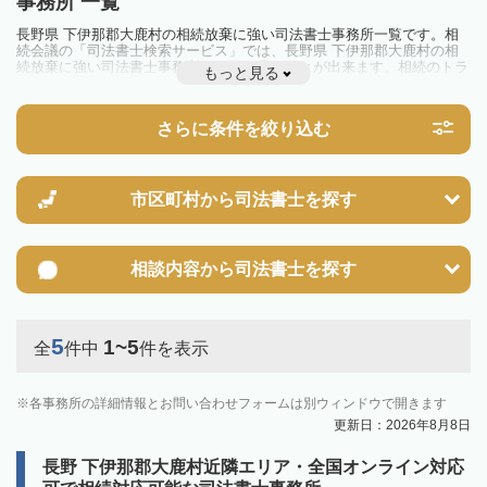
事務所 一覧
長野県 下伊那郡大鹿村の相続放棄に強い司法書士事務所一覧です。相
続会議の「司法書士検索サービス」では、長野県 下伊那郡大鹿村の相
続放棄に強い司法書士事務所を一覧で見ることが出来ます。相続のトラ
もっと見る
ブルやお悩みを抱えている方は一度近隣の司法書士に相談してみましょ
う。
さらに条件を絞り込む
市区町村から
司法書士を探す
相談内容から
司法書士を探す
5
1~5
全
件中
件を表示
各事務所の詳細情報とお問い合わせフォームは別ウィンドウで開きます
更新日：2026年8月8日
長野 下伊那郡大鹿村近隣エリア・全国オンライン対応