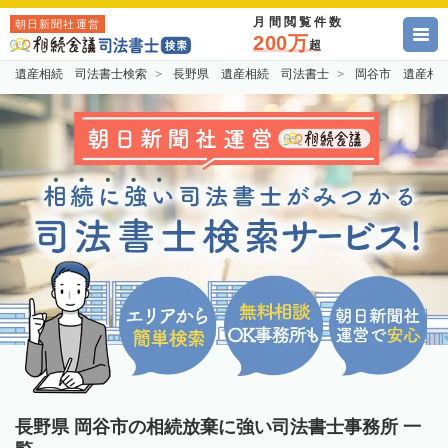
月間閲覧件数
朝日新聞社運営
200万
超
遺産相続 司法書士検索
長野県 遺産相続 司法書士
岡谷市 遺産相
長野県 岡谷市の相続放棄に強い司法書士事務所 一