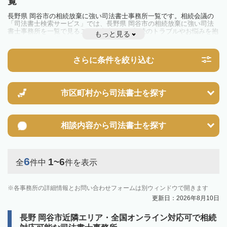
覧
長野県 岡谷市の相続放棄に強い司法書士事務所一覧です。相続会議の
「司法書士検索サービス」では、長野県 岡谷市の相続放棄に強い司法
書士事務所を一覧で見ることが出来ます。相続のトラブルやお悩みを抱
もっと見る
えている方は一度近隣の司法書士に相談してみましょう。
さらに条件を絞り込む
市区町村から
司法書士を探す
相談内容から
司法書士を探す
6
1~6
全
件中
件を表示
各事務所の詳細情報とお問い合わせフォームは別ウィンドウで開きます
更新日：2026年8月10日
長野 岡谷市近隣エリア・全国オンライン対応可で相続