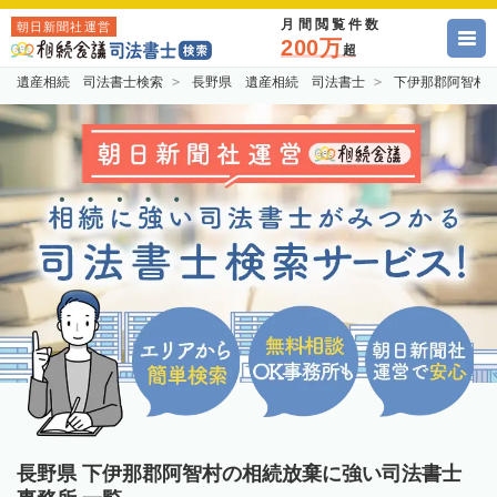
月間閲覧件数
朝日新聞社運営
200万
超
遺産相続 司法書士検索
長野県 遺産相続 司法書士
下伊那郡阿智村
長野県 下伊那郡阿智村の相続放棄に強い司法書士