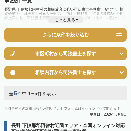
事務所 一覧
長野県 下伊那郡阿智村の相続放棄に強い司法書士事務所一覧です。相
続会議の「司法書士検索サービス」では、長野県 下伊那郡阿智村の相
続放棄に強い司法書士事務所を一覧で見ることが出来ます。相続のトラ
もっと見る
ブルやお悩みを抱えている方は一度近隣の司法書士に相談してみましょ
う。
さらに条件を絞り込む
市区町村から
司法書士を探す
相談内容から
司法書士を探す
5
1~5
全
件中
件を表示
各事務所の詳細情報とお問い合わせフォームは別ウィンドウで開きます
更新日：2026年8月9日
長野 下伊那郡阿智村近隣エリア・全国オンライン対応