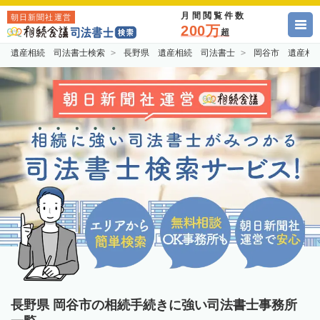
月間閲覧件数
朝日新聞社運営
200万
超
遺産相続 司法書士検索
長野県 遺産相続 司法書士
岡谷市 遺産相
長野県 岡谷市の相続手続きに強い司法書士事務所