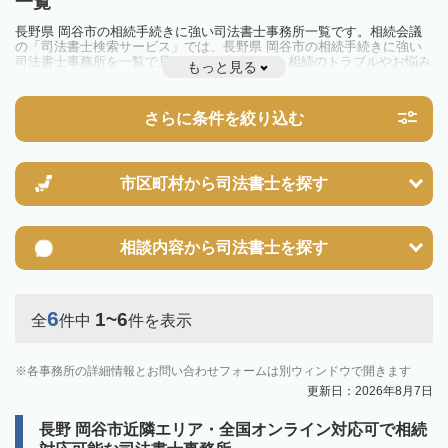
一覧
長野県 岡谷市の相続手続きに強い司法書士事務所一覧です。相続会議
の「司法書士検索サービス」では、長野県 岡谷市の相続手続きに強い
司法書士事務所を一覧で見ることが出来ます。相続のトラブルやお悩み
もっと見る
を抱えている方は一度近隣の司法書士に相談してみましょう。
さらに条件を絞り込む
市区町村から
司法書士を探す
相談内容から
司法書士を探す
6
1~6
全
件中
件を表示
各事務所の詳細情報とお問い合わせフォームは別ウィンドウで開きます
更新日：2026年8月7日
長野 岡谷市近隣エリア・全国オンライン対応可で相続