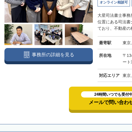
オンライン相談可
大星司法書士事務
位置にある司法書
ており、不動産の相
最寄駅
東京
事務所の詳細を見る
所在地
〒13
ート
対応エリア
東京
24時間いつでも受付
メールで問い合わ