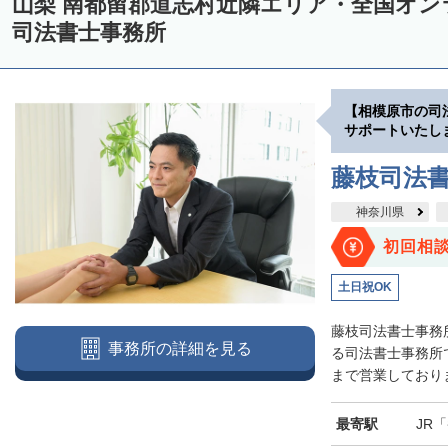
山梨 南都留郡道志村近隣エリア・全国オ
司法書士事務所
【相模原市の司
サポートいたし
藤枝司法
神奈川県
初回相
土日祝OK
藤枝司法書士事務
事務所の詳細を見る
る司法書士事務所
まで営業しておりま
最寄駅
JR