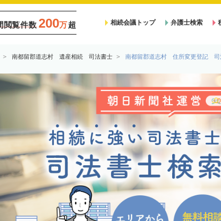
200
相続会議トップ
弁護士検索
間閲覧件数
万
超
南都留郡道志村 遺産相続 司法書士
南都留郡道志村 住所変更登記 司