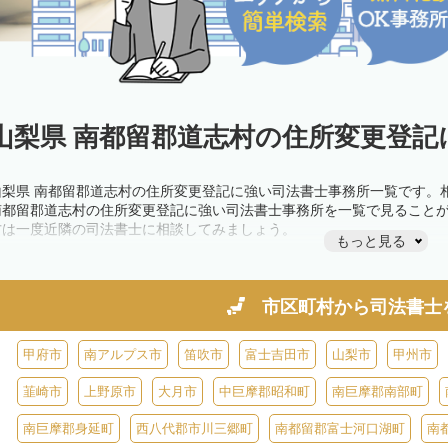
山梨県 南都留郡道志村の住所変更登記
山梨県 南都留郡道志村の住所変更登記に強い司法書士事務所一覧です。
南都留郡道志村の住所変更登記に強い司法書士事務所を一覧で見ること
方は一度近隣の司法書士に相談してみましょう。
もっと見る
市区町村から
司法書士
甲府市
南アルプス市
笛吹市
富士吉田市
山梨市
甲州市
韮崎市
上野原市
大月市
中巨摩郡昭和町
南巨摩郡南部町
南巨摩郡身延町
西八代郡市川三郷町
南都留郡富士河口湖町
南