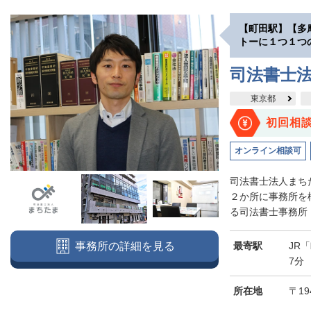
【町田駅】【多
トーに１つ１つ
司法書士
東京都
初回相
オンライン相談可
司法書士法人まち
２か所に事務所を
る司法書士事務所（
最寄駅
JR
事務所の詳細を見る
7分
所在地
〒19