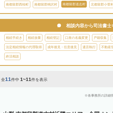
南都留郡道志村
南都留郡西桂町
南都留郡鳴沢村
北都留郡小菅
相談内容から
司法書士
相続手続き
相続放棄
相続登記
口座の名義変更
戸籍収集
法定相続情報の代理取得
成年後見・任意後見
遺言執行
不動産
終活相談
11
1~11
全
件中
件を表示
各事務所の詳細