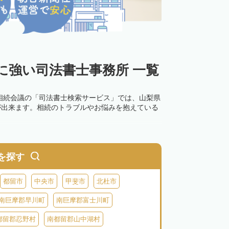
に強い司法書士事務所 一覧
相続会議の「司法書士検索サービス」では、山梨県
が出来ます。相続のトラブルやお悩みを抱えている
を探す
都留市
中央市
甲斐市
北杜市
南巨摩郡早川町
南巨摩郡富士川町
都留郡忍野村
南都留郡山中湖村