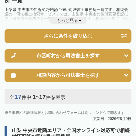
所 一覧
山梨県 中央市の住所変更登記に強い司法書士事務所一覧です。相続会
議の「司法書士検索サービス」では、山梨県 中央市の住所変更登記に
強い司法書士事務所を一覧で見ることが出来ます。相続のトラブルやお
もっと見る
悩みを抱えている方は一度近隣の司法書士に相談してみましょう。
さらに条件を絞り込む
市区町村から
司法書士を探す
相談内容から
司法書士を探す
17
1~17
全
件中
件を表示
各事務所の詳細情報とお問い合わせフォームは別ウィンドウで開きます
更新日：2026年8月9日
山梨 中央市近隣エリア・全国オンライン対応可で相続