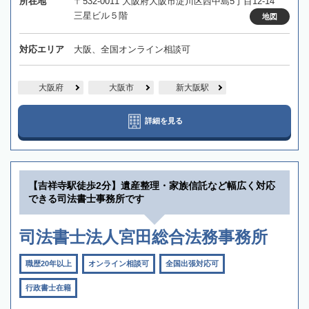
所在地
〒532-0011 大阪府大阪市淀川区西中島5丁目12-14
三星ビル５階
地図
対応エリア
大阪、全国オンライン相談可
大阪府
大阪市
新大阪駅
詳細を見る
【吉祥寺駅徒歩2分】遺産整理・家族信託など幅広く対応
できる司法書士事務所です
司法書士法人宮田総合法務事務所
職歴20年以上
オンライン相談可
全国出張対応可
行政書士在籍