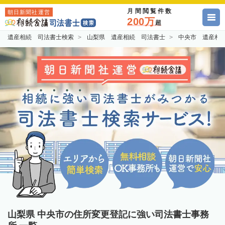
月間閲覧件数
朝日新聞社運営
200万
超
遺産相続 司法書士検索
山梨県 遺産相続 司法書士
中央市 遺産相
山梨県 中央市の住所変更登記に強い司法書士事務