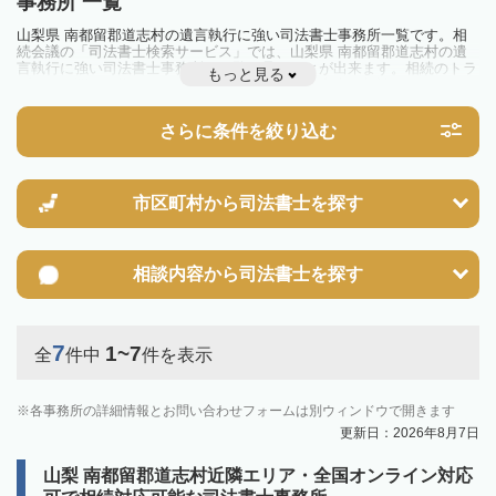
事務所 一覧
山梨県 南都留郡道志村の遺言執行に強い司法書士事務所一覧です。相
続会議の「司法書士検索サービス」では、山梨県 南都留郡道志村の遺
言執行に強い司法書士事務所を一覧で見ることが出来ます。相続のトラ
もっと見る
ブルやお悩みを抱えている方は一度近隣の司法書士に相談してみましょ
う。
さらに条件を絞り込む
市区町村から
司法書士を探す
相談内容から
司法書士を探す
7
1~7
全
件中
件を表示
各事務所の詳細情報とお問い合わせフォームは別ウィンドウで開きます
更新日：2026年8月7日
山梨 南都留郡道志村近隣エリア・全国オンライン対応