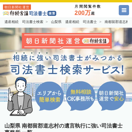
月間閲覧件数
朝日新聞社運営
200万
超
遺産相続 司法書士検索
山梨県 遺産相続 司法書士
南都留郡道志村
山梨県 南都留郡道志村の遺言執行に強い司法書士