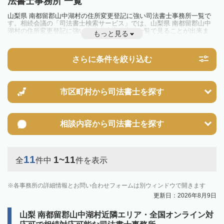
法書士事務所 一覧
山梨県 南都留郡山中湖村の住所変更登記に強い司法書士事務所一覧で
す。相続会議の「司法書士検索サービス」では、山梨県 南都留郡山中
湖村の住所変更登記に強い司法書士事務所を一覧で見ることが出来ま
もっと見る
す。相続のトラブルやお悩みを抱えている方は一度近隣の司法書士に相
談してみましょう。
さらに条件を絞り込む
市区町村から
司法書士を探す
相談内容から
司法書士を探す
11
1~11
全
件中
件を表示
各事務所の詳細情報とお問い合わせフォームは別ウィンドウで開きます
更新日：2026年8月9日
山梨 南都留郡山中湖村近隣エリア・全国オンライン対