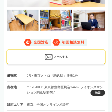
全国対応
初回相談無料
メールする
最寄駅
JR・東京メトロ「駒込駅」徒歩1分
所在地
〒170-0003 東京都豊島区駒込1-42-2 ライオンズマン
ション駒込駅前407
地図
対応エリア
東京、全国オンライン相談可