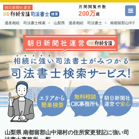
月間閲覧件数
朝日新聞社運営
200万
超
遺産相続 司法書士検索
山梨県 遺産相続 司法書士
南都留郡山中湖
山梨県 南都留郡山中湖村の住所変更登記に強い司