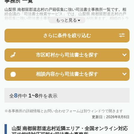
事務所 一覧
山梨県 南都留郡道志村の戸籍収集に強い司法書士事務所一覧です。相
続会議の「司法書士検索サービス」では、山梨県 南都留郡道志村の戸
籍収集に強い司法書士事務所を一覧で見ることが出来ます。相続のトラ
もっと見る
ブルやお悩みを抱えている方は一度近隣の司法書士に相談してみましょ
う。
さらに条件を絞り込む
市区町村から
司法書士を探す
相談内容から
司法書士を探す
8
1~8
全
件中
件を表示
各事務所の詳細情報とお問い合わせフォームは別ウィンドウで開きます
更新日：2026年8月6日
山梨 南都留郡道志村近隣エリア・全国オンライン対応