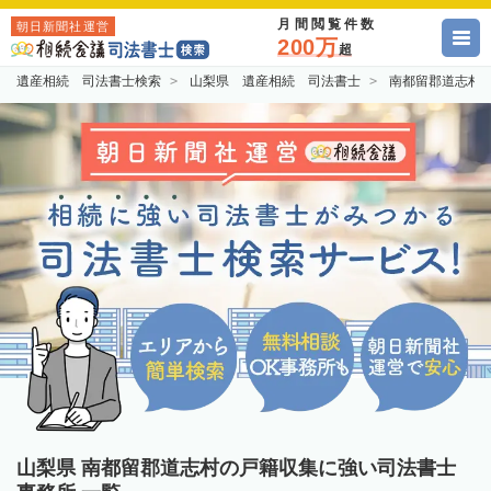
月間閲覧件数
朝日新聞社運営
200万
超
遺産相続 司法書士検索
山梨県 遺産相続 司法書士
南都留郡道志村
山梨県 南都留郡道志村の戸籍収集に強い司法書士