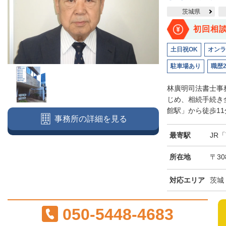
茨城県
初回相
土日祝OK
オンラ
駐車場あり
職歴
林廣明司法書士事
じめ、相続手続き
館駅」から徒歩11
事務所の詳細を見る
最寄駅
JR
所在地
〒30
対応エリア
茨城
050-5448-4683