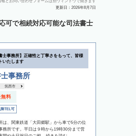
情報とお問い合わせフォームは別ウィンドウで開きます
更新日：2026年8月7日
対応可で相続対応可能な司法書士
書士事務所】正確性と丁寧さをもって、皆様
トいたします
書士事務所
筑西市
談無料
以降TEL可
所は、関東鉄道「大田郷駅」から車で5分の位
事務所です。平日は９時から19時30分まで営
間や土日祝日のご相...
続きを読む