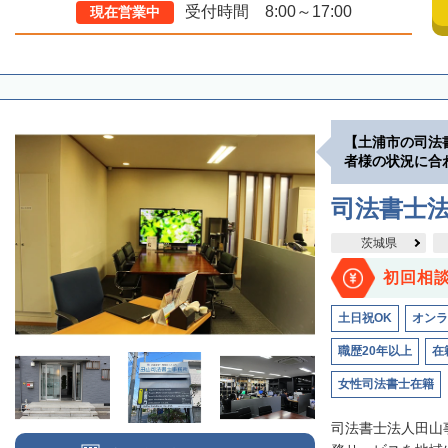
受付時間 8:00～17:00
現在営業中
【土浦市の司法
者様の状況に合
司法書士
茨城県
初回相
土日祝OK
オンラ
職歴20年以上
在
女性司法書士在籍
司法書士法人田山