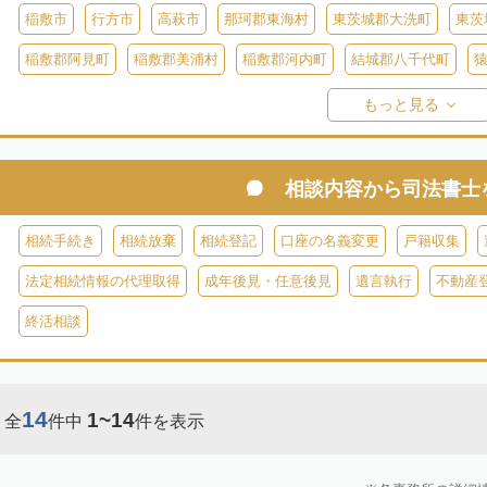
稲敷市
行方市
高萩市
那珂郡東海村
東茨城郡大洗町
東茨
稲敷郡阿見町
稲敷郡美浦村
稲敷郡河内町
結城郡八千代町
久慈郡大子町
もっと見る
相談内容から
司法書士
相続手続き
相続放棄
相続登記
口座の名義変更
戸籍収集
法定相続情報の代理取得
成年後見・任意後見
遺言執行
不動産
終活相談
14
1~14
全
件中
件を表示