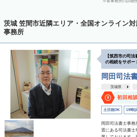
各事務所の詳細
茨城 笠間市近隣エリア・全国オンライン
事務所
【筑西市の司法
の相続をサポー
岡田司法
茨城県
初回相
土日祝OK
19時
岡田司法書士事務
置にある司法書士
業しております。夜