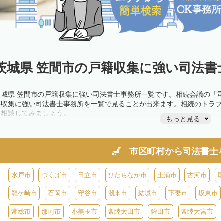
茨城県 笠間市の戸籍収集に強い司法書
茨城県 笠間市の戸籍収集に強い司法書士事務所一覧です。相続会議の「
籍収集に強い司法書士事務所を一覧で見ることが出来ます。相続のトラ
に相談してみましょう。
もっと見る
市区町村から
司法書士
水戸市
つくば市
日立市
ひたちなか市
土浦市
古河市
龍ケ崎市
石岡市
守谷市
潮来市
結城市
下妻市
坂東市
常総市
那珂市
小美玉市
常陸太田市
鉾田市
常陸大宮市