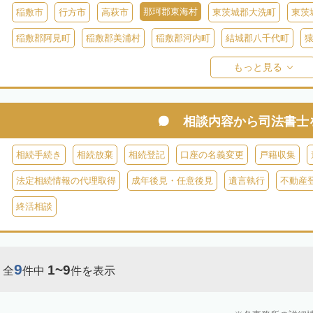
那珂郡東海村
稲敷市
行方市
高萩市
東茨城郡大洗町
東茨
稲敷郡阿見町
稲敷郡美浦村
稲敷郡河内町
結城郡八千代町
久慈郡大子町
もっと見る
相談内容から
司法書士
相続手続き
相続放棄
相続登記
口座の名義変更
戸籍収集
法定相続情報の代理取得
成年後見・任意後見
遺言執行
不動産
終活相談
9
1~9
全
件中
件を表示