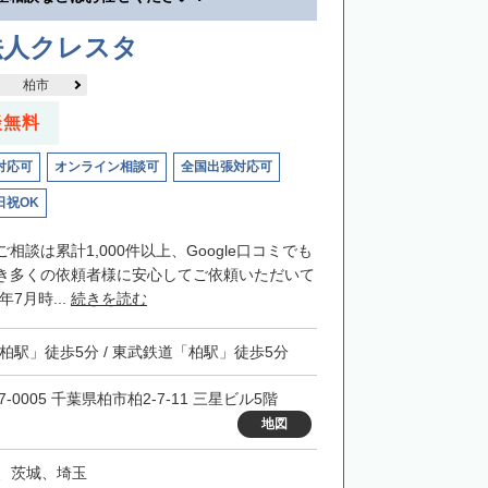
法人クレスタ
柏市
談無料
対応可
オンライン相談可
全国出張対応可
日祝OK
相談は累計1,000件以上、Google口コミでも
き多くの依頼者様に安心してご依頼いただいて
年7月時...
続きを読む
「柏駅」徒歩5分 / 東武鉄道「柏駅」徒歩5分
7-0005 千葉県柏市柏2-7-11 三星ビル5階
地図
、茨城、埼玉