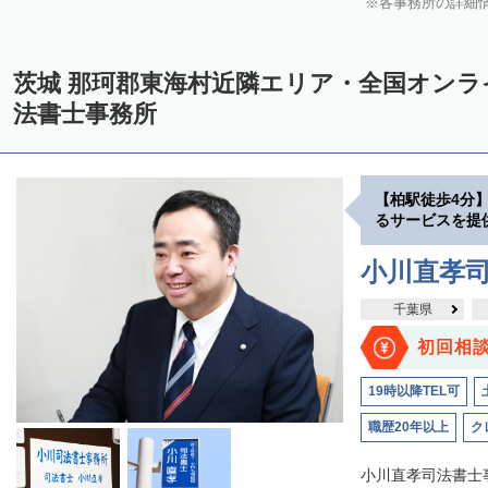
各事務所の詳細
茨城 那珂郡東海村近隣エリア・全国オン
法書士事務所
【柏駅徒歩4分
るサービスを提
小川直孝
千葉県
初回相
19時以降TEL可
職歴20年以上
ク
小川直孝司法書士