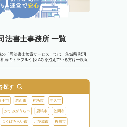
司法書士事務所 一覧
議の「司法書士検索サービス」では、茨城県 那珂
。相続のトラブルやお悩みを抱えている方は一度近
を探す
取手市
筑西市
神栖市
牛久市
かすみがうら市
鹿嶋市
笠間市
つくばみらい市
北茨城市
桜川市