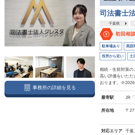
司法書士
千葉県
初回相
駐車場あり
英語
役所から近い
土
相続・生前対策のご
高い評価をいただ
おります。※2026
事務所の詳細を見る
最寄駅
JR
所在地
〒27
対応エリア
千葉