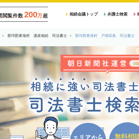
200
相続会議トップ
弁護士検索
間閲覧件数
万
超
那珂郡東海村 遺産相続 司法書士
那珂郡東海村 戸籍収集 司法書士