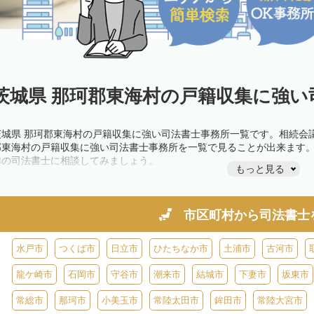
茨城県 那珂郡東海村の戸籍収集に強い
茨城県 那珂郡東海村の戸籍収集に強い司法書士事務所一覧です。相続会
郡東海村の戸籍収集に強い司法書士事務所を一覧で見ることが出来ます
隣の司法書士に相談してみましょう。
もっと見る
市区町村から
司法書士
水戸市
つくば市
日立市
ひたちなか市
土浦市
古河市
龍ケ崎市
石岡市
守谷市
潮来市
結城市
下妻市
坂東市
常総市
那珂市
小美玉市
常陸太田市
鉾田市
常陸大宮市